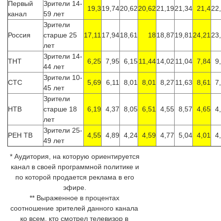
Первый
Зрители 14-
19,3
19,74
20,62
20,62
21,19
21,34
21,4
22
канал
59 лет
Зрители
Россия
старше 25
17,11
17,94
18,61
18
18,87
19,81
24,21
23
лет
Зрители 14-
ТНТ
6,25
7,95
6,15
11,44
14,02
11,04
7,84
9
44 лет
Зрители 10-
СТС
5,69
6,11
8,01
8,01
8,27
11,63
8,61
7
45 лет
Зрители
НТВ
старше 18
6,19
4,37
8,05
6,51
4,55
8,57
4,65
4
лет
Зрители 25-
РЕН ТВ
4,55
4,89
4,24
4,59
4,77
5,04
4,01
4
49 лет
* Аудитория, на которую ориентируется
канал в своей программной политике и
по которой продается реклама в его
эфире.
** Выраженное в процентах
соотношение зрителей данного канала
ко всем, кто смотрел телевизор в