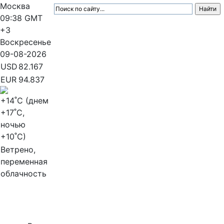
Москва
09:38
GMT
+3
Воскресенье
09-08-2026
USD
82.167
EUR
94.837
+14
˚C (днем
+17
˚C,
ночью
+10
˚C)
Ветрено,
переменная
облачность
МедиаПрофи