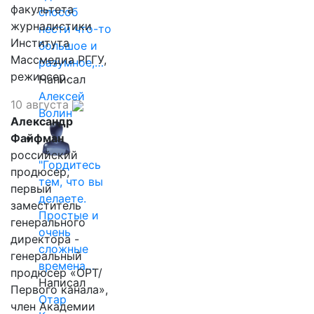
факультета
способ
журналистики
нести что-то
Института
большое и
Массмедиа РГГУ,
разумное,…
режиссер.
Написал
Алексей
10 августа
Волин
Александр
Файфман
российский
"Гордитесь
продюсер,
тем, что вы
первый
делаете.
заместитель
Простые и
генерального
очень
директора -
сложные
генеральный
времена…
продюсер «ОРТ/
Написал
Первого канала»,
Отар
член Академии