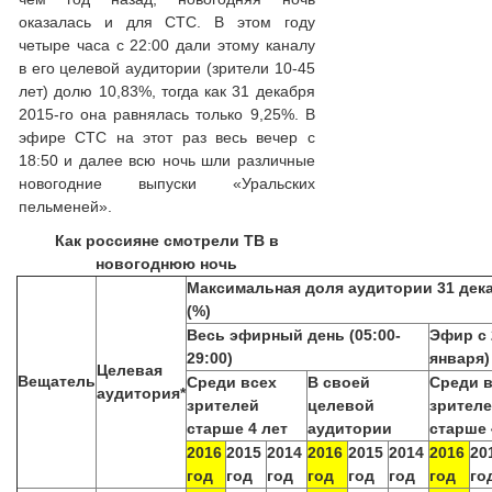
оказалась и для СТС. В этом году
четыре часа с 22:00 дали этому каналу
в его целевой аудитории (зрители 10-45
лет) долю 10,83%, тогда как 31 декабря
2015-го она равнялась только 9,25%. В
эфире СТС на этот раз весь вечер с
18:50 и далее всю ночь шли различные
новогодние выпуски «Уральских
пельменей».
Как россияне смотрели ТВ в
новогоднюю ночь
Максимальная доля аудитории 31 дека
(%)
Весь эфирный день (05:00-
Эфир с 2
29:00)
января)
Целевая
Вещатель
Среди всех
В своей
Среди 
аудитория*
зрителей
целевой
зрител
старше 4 лет
аудитории
старше 
2016
2015
2014
2016
2015
2014
2016
20
год
год
год
год
год
год
год
го