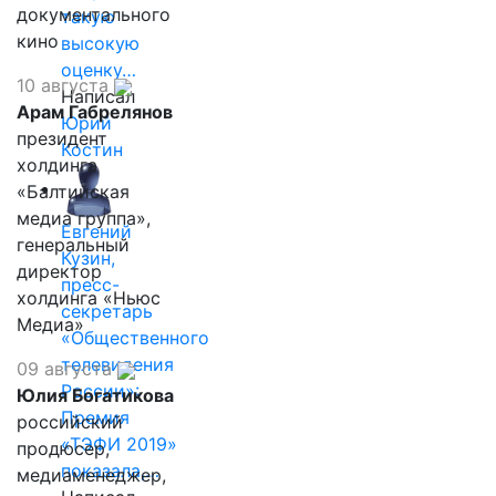
документального
такую
кино
высокую
оценку…
10 августа
Написал
Арам Габрелянов
Юрий
президент
Костин
холдинга
«Балтийская
медиа группа»,
Евгений
генеральный
Кузин,
директор
пресс-
холдинга «Ньюс
секретарь
Медиа»
«Общественного
телевидения
09 августа
России»:
Юлия Богатикова
Премия
российский
«ТЭФИ 2019»
продюсер,
показала,…
медиаменеджер,