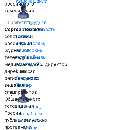
Кушанашвили
российского
телевидения
10 августа
«Все труднее
Сергей Ломакин
соответствовать
советский и
нашим
российский
слушателям,
журналист,
их высоким
телеведущий и
требованиям
медиаменеджер, директор
при такой…
дирекции
Написал
регионального
Владимир
вещания и
Таллер
спецпроектов
Общественного
телевидения
Очень рад,
России
что работы
публицистических
наших ребят
программ и
получили