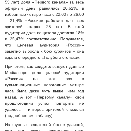
59 лет) доля «Первого канала» за весь
эфирный день равнялась 20,62%, в
избранные четыре часа с 22:00 по 26:00
– 21,4%. «Россия» работает для всех
зрителей старше 25 лет. В этой
аудитории доля вещателя достигла 18%
и 25,47% соответственно. Получается,
что целевая аудитория «России»
заметно выросла к бою курантов – она
ждала очередного «Голубого огонька».
При этом, как свидетельствуют данные
Mediascope, доля целевой аудитории
«России» на этот раз в
кульминационные новогодние четыре
часа была даже чуть выше, чем год
назад. А вот «Первому каналу» свой
прошлогодний успех повторить не
удалось – интерес зрителей снизился
(подробнее см. таблицу).
Из крупных вещателей более удачной,
чем год назад, новогодняя ночь