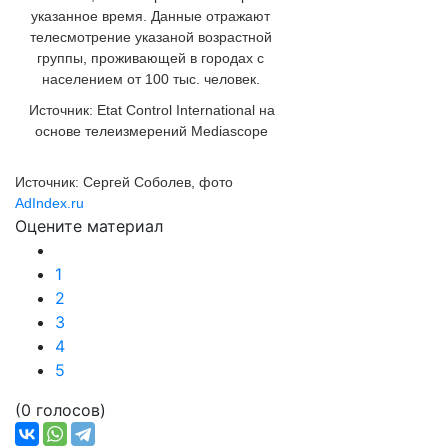
указанное время. Данные отражают
телесмотрение указаной возрастной
группы, проживающей в городах с
населением от 100 тыс. человек.
Источник: Etat Control International на
основе телеизмерений Mediascope
Источник: Сергей Соболев, фото
AdIndex.ru
Оцените материал
Подробнее:
http://adindex.ru/news/media/2017/01/5/15
1
2
3
4
5
(0 голосов)