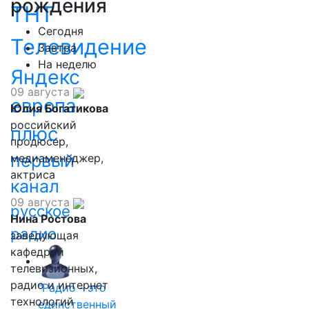
рождения
ТНТ
Сегодня
Телевидение
Завтра
На неделю
Яндекс
09 августа
европа
Юлия Богатикова
российский
плюс
продюсер,
первый
медиаменеджер,
актриса
канал
09 августа
русское
Нина Ростова
радио
заведующая
кафедрой
телевизионных,
радио и интернет
"Радио - это
технологий
единственный