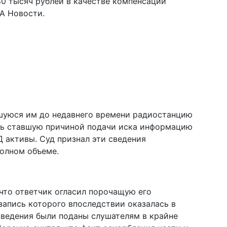
80 тысяч рублей в качестве компенсации
А Новости.
вшуюся им до недавнего времени радиостанцию
ть ставшую причиной подачи иска информацию
Д активы. Суд признал эти сведения
олном объеме.
 что ответчик огласил порочащую его
апись которого впоследствии оказалась в
 сведения были поданы слушателям в крайне