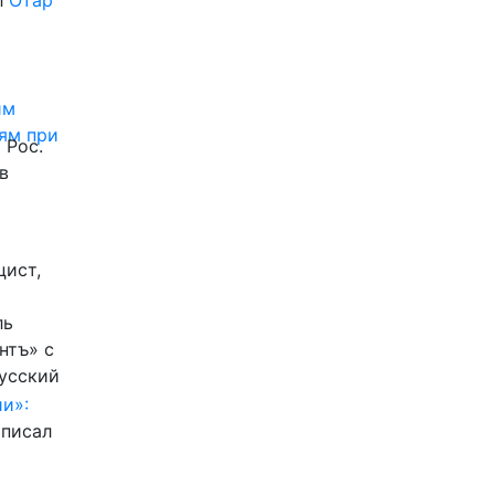
л
Отар
им
ям при
 Рос.
в
цист,
ль
нтъ» с
Русский
и»:
писал