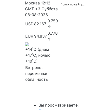
Москва
12:12
GMT +3
Суббота
08-08-2026
0.759
USD
82.167
↑
0.778
EUR
94.837
↑
+14
˚C (днем
+17
˚C, ночью
+10
˚C)
Ветрено,
переменная
облачность
МедиаПрофи
Главное
Медиарыно
Вы просматриваете: