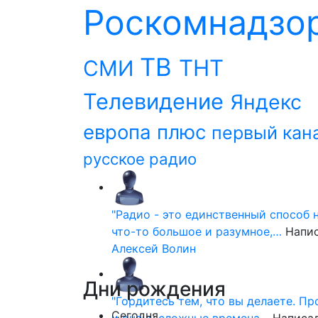
Роскомнадзо
ТВ
ТНТ
СМИ
Телевидение
Яндекс
европа плюс
первый кан
русское радио
"Радио - это единственный способ 
что-то большое и разумное,…
Напи
Алексей Волин
Дни
рождения
"Гордитесь тем, что вы делаете. П
Сегодня