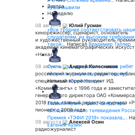
и очень сложные времена…
Написа
Завтра
Кушанашвили
На неделю
08 августа
Юлий Гусман
«Все труднее соответствовать наш
кинорежиссер, сценарист, основатель
слушателям, их высоким требовани
и художественный руководитель премии
такой…
Написал
Владимир Таллер
академии кинематографических искусст
«Ника»
08 августа
Очень рад, что работы наших ребят
Андрей Колесников
российский журналист, редактор, публи
получили такую высокую оценку…
специальный корреспондент ИД
Написал
Юрий Костин
«Коммерсантъ» с 1996 года и заместите
генерального директора ОАО «Коммерса
2018 года, главный редактор журнала «
Евгений Кузин, пресс-секретарь
пионер» с 2008 года
«Общественного телевидения Росси
Премия «ТЭФИ 2019» показала,…
На
08 августа
Алексей Осин
Евгений Кузин
радиожурналист