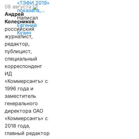
«ТЭФИ 2019»
08 августа
показала,…
Андрей
Написал
Колесников
Евгений
российский
Кузин
журналист,
редактор,
публицист,
специальный
корреспондент
ИД
«Коммерсантъ» с
1996 года и
заместитель
генерального
директора ОАО
«Коммерсантъ» с
2018 года,
главный редактор