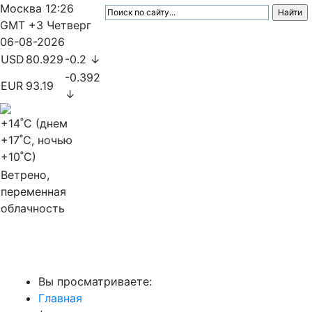
Москва
12:26
GMT +3
Четверг
06-08-2026
USD
80.929
-0.2 ↓
-0.392
EUR
93.19
↓
+14
˚C (днем
+17
˚C, ночью
+10
˚C)
Ветрено,
переменная
облачность
МедиаПрофи
Вы просматриваете:
Главная