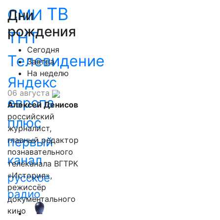
ТВ
СМИ
Дни
рождения
ТНТ
Сегодня
Телевидение
Завтра
На неделю
Яндекс
06 августа
европа
Алексей Денисов
российский
плюс
журналист,
первый
главный редактор
познавательного
канал
телеканала ВГТРК
«История»,
русское
режиссёр
радио
документального
кино