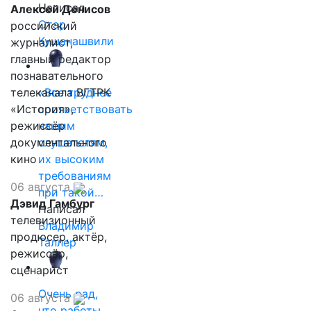
Написал
Алексей Денисов
Отар
российский
Кушанашвили
журналист,
главный редактор
познавательного
телеканала ВГТРК
«Все труднее
«История»,
соответствовать
режиссёр
нашим
документального
слушателям,
кино
их высоким
требованиям
06 августа
при такой…
Дэвид Гамбург
Написал
телевизионный
Владимир
продюсер, актёр,
Таллер
режиссёр,
сценарист
Очень рад,
06 августа
что работы