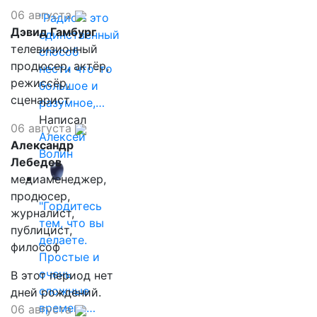
06 августа
"Радио - это
Дэвид Гамбург
единственный
телевизионный
способ
продюсер, актёр,
нести что-то
режиссёр,
большое и
сценарист
разумное,…
Написал
06 августа
Алексей
Александр
Волин
Лебедев
медиаменеджер,
продюсер,
"Гордитесь
журналист,
тем, что вы
публицист,
делаете.
философ
Простые и
очень
В этот период нет
сложные
дней рождений.
времена…
06 августа