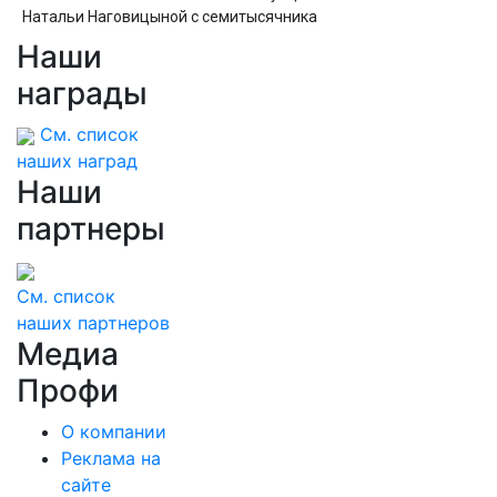
Натальи Наговицыной с семитысячника
Наши
В Смоленске под рухнувшими деревьями
погибли ребенок и женщина
награды
См. список
наших наград
Наши
партнеры
См. список
наших партнеров
Медиа
Профи
О компании
Реклама на
сайте