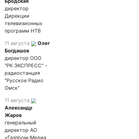
Бродская
директор
Дирекции
телевизионных
программ НТВ
11 августа
Олег
Богдашов
директор ООО
"РК ЭКСПРЕСС" -
радиостанция
"Русское Радио
Омск"
11 августа
Александр
Жаров
генеральный
директор АО
«Газпром-Медиа