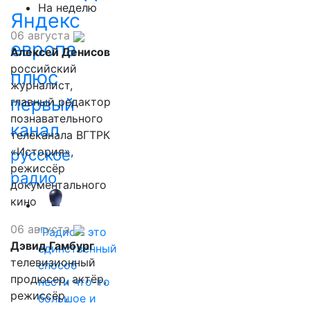
На неделю
Яндекс
06 августа
европа
Алексей Денисов
российский
плюс
журналист,
первый
главный редактор
познавательного
канал
телеканала ВГТРК
«История»,
русское
режиссёр
радио
документального
кино
06 августа
"Радио - это
Дэвид Гамбург
единственный
телевизионный
способ
продюсер, актёр,
нести что-то
режиссёр,
большое и