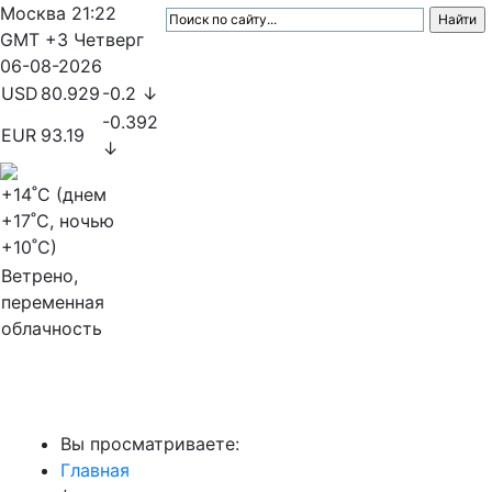
Москва
21:22
GMT +3
Четверг
06-08-2026
USD
80.929
-0.2 ↓
-0.392
EUR
93.19
↓
+14
˚C (днем
+17
˚C, ночью
+10
˚C)
Ветрено,
переменная
облачность
МедиаПрофи
Вы просматриваете:
Главная