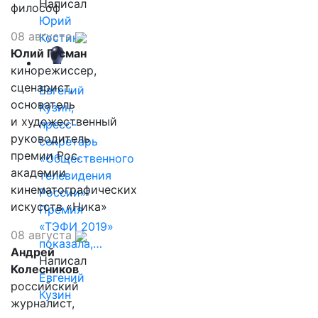
Написал
философ
Юрий
08 августа
Костин
Юлий Гусман
кинорежиссер,
сценарист,
Евгений
основатель
Кузин,
и художественный
пресс-
руководитель
секретарь
премии Рос.
«Общественного
академии
телевидения
кинематографических
России»:
искусств «Ника»
Премия
«ТЭФИ 2019»
08 августа
показала,…
Андрей
Написал
Колесников
Евгений
российский
Кузин
журналист,