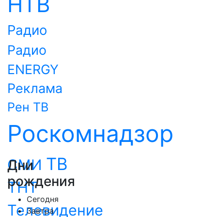
НТВ
Радио
Радио
ENERGY
Реклама
Рен ТВ
Роскомнадзор
ТВ
СМИ
Дни
рождения
ТНТ
Сегодня
Телевидение
Завтра