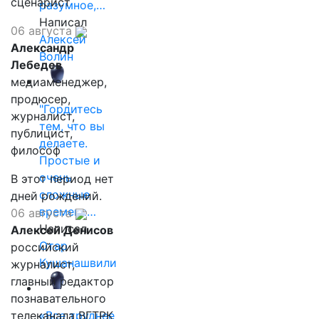
сценарист
разумное,…
Написал
06 августа
Алексей
Александр
Волин
Лебедев
медиаменеджер,
продюсер,
"Гордитесь
журналист,
тем, что вы
публицист,
делаете.
философ
Простые и
очень
В этот период нет
сложные
дней рождений.
времена…
06 августа
Написал
Алексей Денисов
Отар
российский
Кушанашвили
журналист,
главный редактор
познавательного
телеканала ВГТРК
«Все труднее