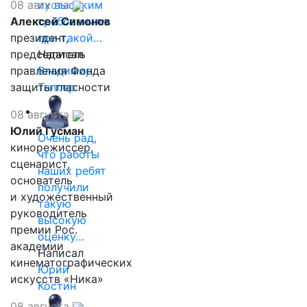
08 августа
их высоким
Алексей Симонов
требованиям
президент,
при такой…
председатель
Написал
правления Фонда
Владимир
защиты гласности
Таллер
08 августа
Юлий Гусман
Очень рад,
кинорежиссер,
что работы
сценарист,
наших ребят
основатель
получили
и художественный
такую
руководитель
высокую
премии Рос.
оценку…
академии
Написал
кинематографических
Юрий
искусств «Ника»
Костин
08 августа