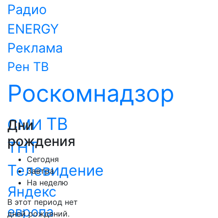
Радио
ENERGY
Реклама
Рен ТВ
Роскомнадзор
ТВ
СМИ
Дни
рождения
ТНТ
Сегодня
Телевидение
Завтра
На неделю
Яндекс
В этот период нет
европа
дней рождений.