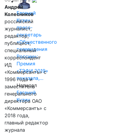
Андрей
Евгений
Колесников
Кузин,
российский
пресс-
журналист,
секретарь
редактор,
«Общественного
публицист,
телевидения
специальный
России»:
корреспондент
Премия
ИД
«ТЭФИ 2019»
«Коммерсантъ» с
показала,…
1996 года и
Написал
заместитель
Евгений
генерального
Кузин
директора ОАО
«Коммерсантъ» с
2018 года,
главный редактор
журнала