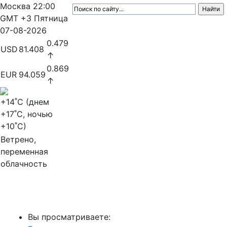
Москва
22:00
GMT +3
Пятница
07-08-2026
0.479
USD
81.408
↑
0.869
EUR
94.059
↑
+14
˚C (днем
+17
˚C, ночью
+10
˚C)
Ветрено,
переменная
облачность
МедиаПрофи
Вы просматриваете: