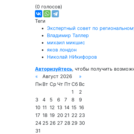
(0 голосов)
Теги
Экспертный совет по региональном
Владимир Таллер
михаил микшис
яков лондон
Николай НИкифоров
Авторизуйтесь
, чтобы получить возмож
«
Август 2026
»
Пн
Вт
Ср
Чт
Пт
Сб
Вс
1
2
3
4
5
6
7
8
9
10
11
12
13
14
15
16
17
18
19
20
21
22
23
24
25
26
27
28
29
30
31