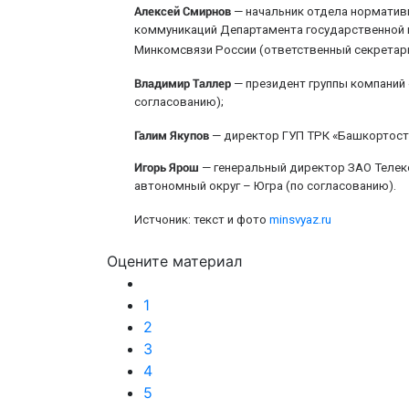
Алексей Смирнов
— начальник отдела норматив
коммуникаций Департамента государственной 
Минкомсвязи России (ответственный секретарь
Владимир Таллер
— президент группы компаний 
согласованию);
Галим Якупов
— директор ГУП ТРК «Башкортоста
Игорь Ярош
— генеральный директор ЗАО Телек
автономный округ – Югра (по согласованию).
Истчоник: текст и фото
minsvyaz.ru
Оцените материал
1
2
3
4
5