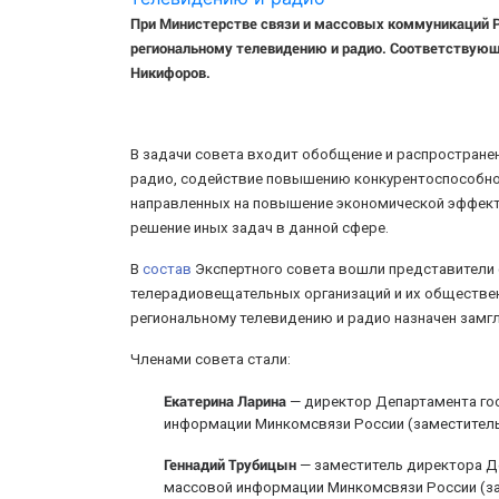
При Министерстве связи и массовых коммуникаций Р
региональному телевидению и радио. Соответствую
Никифоров.
В задачи совета входит обобщение и распростране
радио, содействие повышению конкурентоспособно
направленных на повышение экономической эффекти
решение иных задач в данной сфере.
В
состав
Экспертного совета вошли представители 
телерадиовещательных организаций и их обществе
региональному телевидению и радио назначен замг
Членами совета стали:
Екатерина Ларина
— директор Департамента гос
информации Минкомсвязи России (заместитель
Геннадий Трубицын
— заместитель директора Д
массовой информации Минкомсвязи России (за