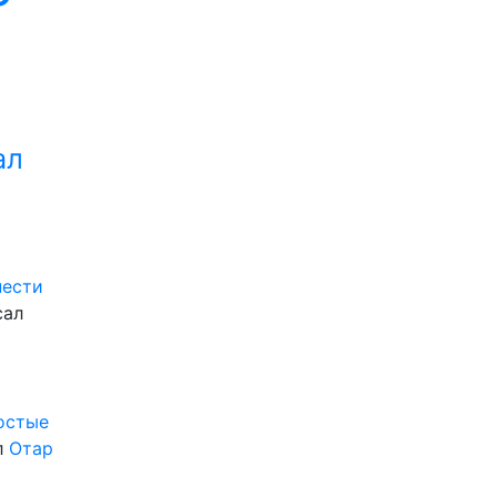
ал
нести
сал
ростые
л
Отар