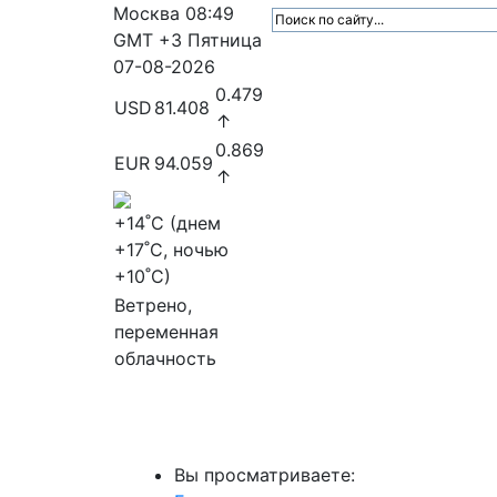
Москва
08:49
GMT +3
Пятница
07-08-2026
0.479
USD
81.408
↑
0.869
EUR
94.059
↑
+14
˚C (днем
+17
˚C, ночью
+10
˚C)
Ветрено,
переменная
облачность
МедиаПрофи
Главное
Медиарыно
Вы просматриваете: