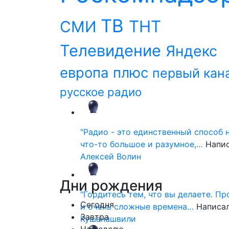
ТВ
ТНТ
СМИ
Телевидение
Яндекс
европа плюс
первый кан
русское радио
"Радио - это единственный способ 
что-то большое и разумное,…
Напи
Алексей Волин
Дни
рождения
"Гордитесь тем, что вы делаете. П
Сегодня
и очень сложные времена…
Написа
Завтра
Кушанашвили