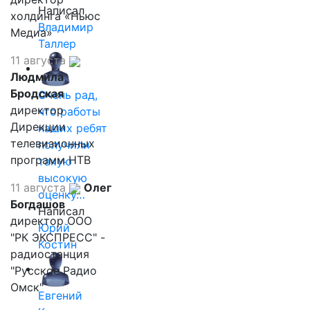
Написал
холдинга «Ньюс
Владимир
Медиа»
Таллер
11 августа
Людмила
Бродская
Очень рад,
директор
что работы
Дирекции
наших ребят
телевизионных
получили
программ НТВ
такую
высокую
11 августа
Олег
оценку…
Богдашов
Написал
директор ООО
Юрий
"РК ЭКСПРЕСС" -
Костин
радиостанция
"Русское Радио
Омск"
Евгений