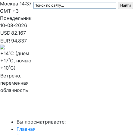
Москва
14:37
GMT +3
Понедельник
10-08-2026
USD
82.167
EUR
94.837
+14
˚C (днем
+17
˚C, ночью
+10
˚C)
Ветрено,
переменная
облачность
МедиаПрофи
Вы просматриваете:
Главная