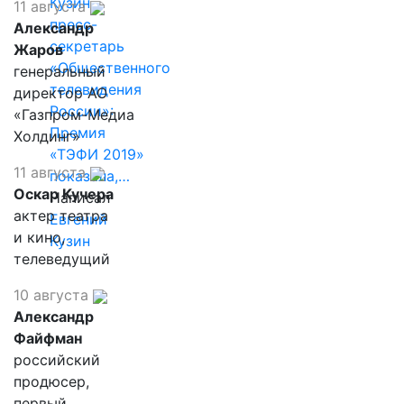
Кузин,
11 августа
пресс-
Александр
секретарь
Жаров
«Общественного
генеральный
телевидения
директор АО
России»:
«Газпром-Медиа
Премия
Холдинг»
«ТЭФИ 2019»
11 августа
показала,…
Оскар Кучера
Написал
актер театра
Евгений
и кино,
Кузин
телеведущий
10 августа
Александр
Файфман
российский
продюсер,
первый