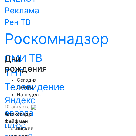
Реклама
Рен ТВ
Роскомнадзор
ТВ
СМИ
Дни
рождения
ТНТ
Сегодня
Телевидение
Завтра
На неделю
Яндекс
10 августа
европа
Александр
Файфман
плюс
российский
продюсер,