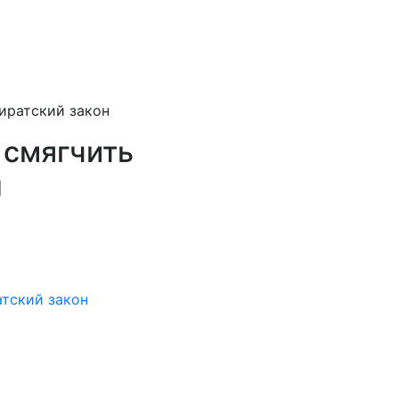
иратский закон
 смягчить
н