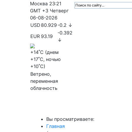
Москва
23:21
GMT +3
Четверг
06-08-2026
USD
80.929
-0.2 ↓
-0.392
EUR
93.19
↓
+14
˚C (днем
+17
˚C, ночью
+10
˚C)
Ветрено,
переменная
облачность
МедиаПрофи
Главное
Медиарыно
Вы просматриваете:
Главная