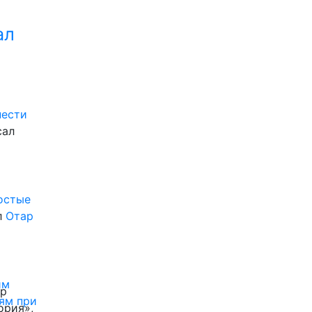
ал
нести
сал
ростые
л
Отар
им
ор
ям при
ория»,