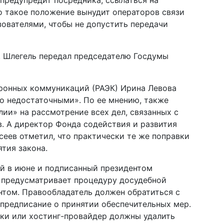
 предупредит посредника, ссылаться на
то такое положение вынудит операторов связи
ователями, чтобы не допустить передачи
, Шлегель передал председателю Госдумы
ронных коммуникаций (РАЭК) Ирина Левова
о недостаточными». По ее мнению, также
и» на рассмотрение всех дел, связанных с
. А директор Фонда содействия и развития
еев отметил, что практически те же поправки
тия закона.
ой в июне и подписанный президентом
 предусматривает процедуру досудебной
нтом. Правообладатель должен обратиться с
предписание о принятии обеспечительных мер.
дки или хостинг-провайдер должны удалить