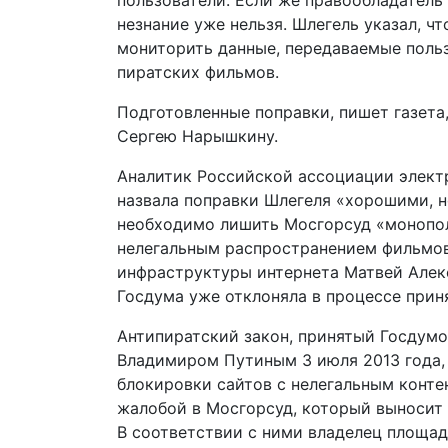
пользователи. Если же правообладатель
незнание уже нельзя. Шлегель указал, ч
мониторить данные, передаваемые польз
пиратских фильмов.
Подготовленные поправки, пишет газета
Сергею Нарышкину.
Аналитик Российской ассоциации элект
назвала поправки Шлегеля «хорошими, н
необходимо лишить Мосгорсуд «монополи
нелегальным распространением фильмов
инфраструктуры интернета Матвей Алекс
Госдума уже отклоняла в процессе приня
Антипиратский закон, принятый Госдум
Владимиром Путиным 3 июля 2013 года,
блокировки сайтов с нелегальным конте
жалобой в Мосгорсуд, который выносит 
В соответствии с ними владелец площа