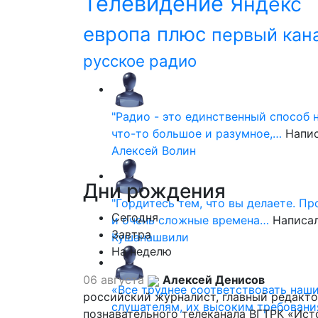
Телевидение
Яндекс
европа плюс
первый кан
русское радио
"Радио - это единственный способ 
что-то большое и разумное,…
Напи
Алексей Волин
Дни
рождения
"Гордитесь тем, что вы делаете. П
Сегодня
и очень сложные времена…
Написа
Завтра
Кушанашвили
На неделю
06 августа
Алексей Денисов
«Все труднее соответствовать наш
российский журналист, главный редакт
слушателям, их высоким требовани
познавательного телеканала ВГТРК «Ист