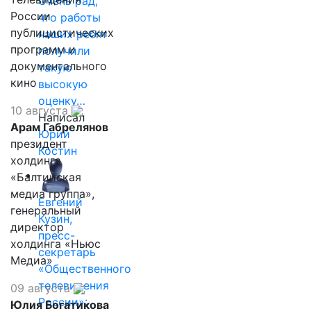
Очень рад,
России
что работы
публицистических
наших ребят
программ и
получили
документального
такую
кино
высокую
оценку…
10 августа
Написал
Арам Габрелянов
Юрий
президент
Костин
холдинга
«Балтийская
медиа группа»,
Евгений
генеральный
Кузин,
директор
пресс-
холдинга «Ньюс
секретарь
Медиа»
«Общественного
телевидения
09 августа
России»:
Юлия Богатикова