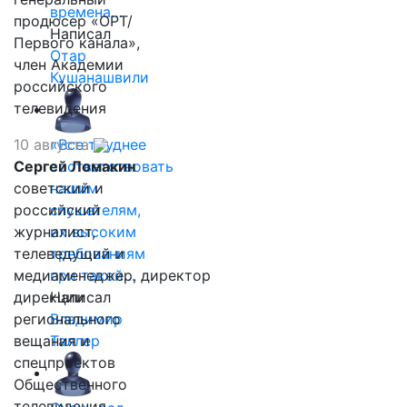
времена…
продюсер «ОРТ/
Написал
Первого канала»,
Отар
член Академии
Кушанашвили
российского
телевидения
10 августа
«Все труднее
Сергей Ломакин
соответствовать
советский и
нашим
российский
слушателям,
журналист,
их высоким
телеведущий и
требованиям
медиаменеджер, директор
при такой…
дирекции
Написал
регионального
Владимир
вещания и
Таллер
спецпроектов
Общественного
телевидения