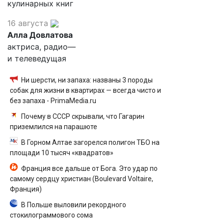
кулинарных книг
16 августа
Алла Довлатова
актриса, радио—
и телеведущая
Ни шерсти, ни запаха: названы 3 породы
собак для жизни в квартирах — всегда чисто и
без запаха - PrimaMedia.ru
Почему в СССР скрывали, что Гагарин
приземлился на парашюте
В Горном Алтае загорелся полигон ТБО на
площади 10 тысяч «квадратов»
Франция все дальше от Бога. Это удар по
самому сердцу христиан (Boulevard Voltaire,
Франция)
В Польше выловили рекордного
стокилограммового сома