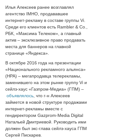
Илья Алексеев ранее возглавлял
агентство IMHO, продававшее
интернет-рекламу в составе группы Vi.
Среди его клиентов есть Rambler & Co.,
РБК, «Максима Телеком», а главный
актив – эксклюзивное право продавать
места для баннеров на главной
странице «Яндекса».
В октябре 2016 года на презентации
«Национального рекламного альянса»
(НРА) – мегапродавца телерекламы,
заменившего на этом рынке группу Vi и
сейлз-хаус «Газпром-Медиа» (ГПМ) –
объявлялось
, что г-н Алексеев
займется в новой структуре продажами
интернет-рекламы вместе с
гендиректором Gazprom-Media Digital
Натальей Дмитриевой. Руководить ими
должен был экс-глава сейлз-хауса ГПМ
Сергей Пискарев.