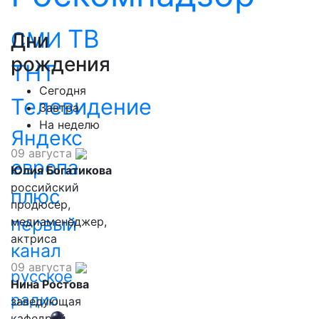
ТВ
СМИ
Дни
рождения
ТНТ
Сегодня
Телевидение
Завтра
На неделю
Яндекс
09 августа
европа
Юлия Богатикова
российский
плюс
продюсер,
первый
медиаменеджер,
актриса
канал
09 августа
русское
Нина Ростова
радио
заведующая
кафедрой