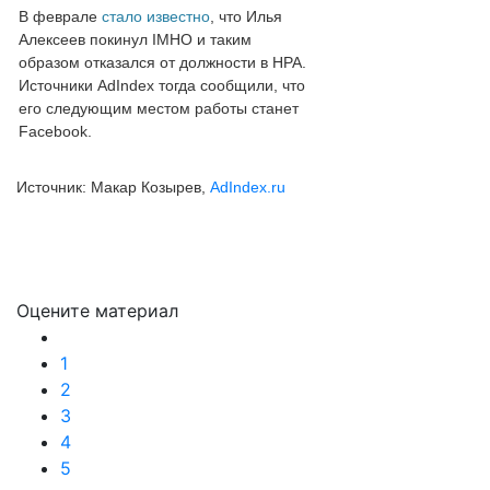
В феврале
стало известно
, что Илья
Алексеев покинул IMHO и таким
образом отказался от должности в НРА.
Источники AdIndex тогда сообщили, что
его следующим местом работы станет
Facebook.
Источник: Макар Козырев,
AdIndex.ru
Подробнее:
https://adindex
Подробнее:
https://adindex.ru
Оцените материал
1
2
3
4
5