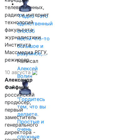
телевизионных,
радио и интернет
"Радио - это
технологий
единственный
факультета
способ
журналистики
нести что-то
Института
большое и
Массмедиа РГГУ,
разумное,…
режиссер.
Написал
Алексей
10 августа
Волин
Александр
Файфман
российский
"Гордитесь
продюсер,
тем, что вы
первый
делаете.
заместитель
Простые и
генерального
очень
директора -
сложные
генеральный