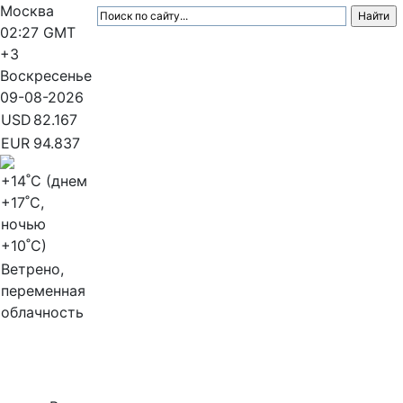
Москва
02:27
GMT
+3
Воскресенье
09-08-2026
USD
82.167
EUR
94.837
+14
˚C (днем
+17
˚C,
ночью
+10
˚C)
Ветрено,
переменная
облачность
МедиаПрофи