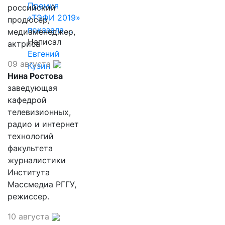
Премия
российский
«ТЭФИ 2019»
продюсер,
показала,…
медиаменеджер,
Написал
актриса
Евгений
09 августа
Кузин
Нина Ростова
заведующая
кафедрой
телевизионных,
радио и интернет
технологий
факультета
журналистики
Института
Массмедиа РГГУ,
режиссер.
10 августа