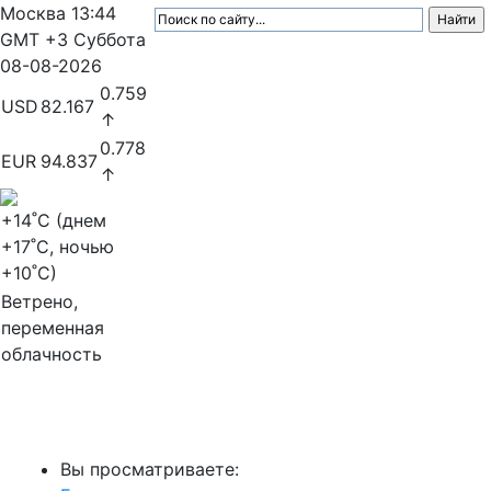
Москва
13:44
GMT +3
Суббота
08-08-2026
0.759
USD
82.167
↑
0.778
EUR
94.837
↑
+14
˚C (днем
+17
˚C, ночью
+10
˚C)
Ветрено,
переменная
облачность
МедиаПрофи
Вы просматриваете: