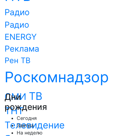
Радио
Радио
ENERGY
Реклама
Рен ТВ
Роскомнадзор
ТВ
СМИ
Дни
рождения
ТНТ
Сегодня
Телевидение
Завтра
На неделю