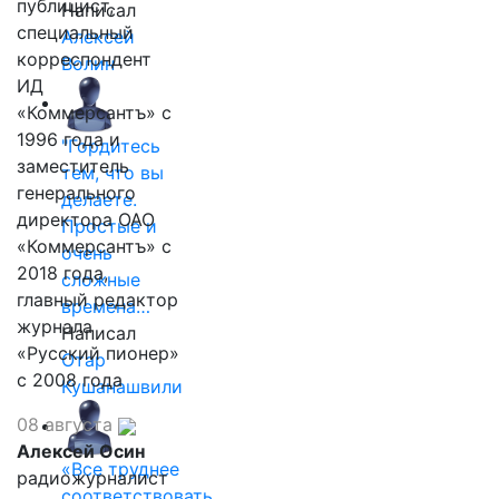
публицист,
Написал
специальный
Алексей
корреспондент
Волин
ИД
«Коммерсантъ» с
1996 года и
"Гордитесь
заместитель
тем, что вы
генерального
делаете.
директора ОАО
Простые и
«Коммерсантъ» с
очень
2018 года,
сложные
главный редактор
времена…
журнала
Написал
«Русский пионер»
Отар
с 2008 года
Кушанашвили
08 августа
Алексей Осин
«Все труднее
радиожурналист
соответствовать