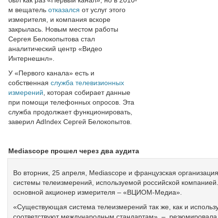
был как раз «Первый канал», но в 2010-
м вещатель
отказался
от услуг этого
измерителя, и компания вскоре
закрылась. Новым местом работы
Сергея Белокопытова стал
аналитический центр «Видео
Интернешнл».
У «Первого канала» есть и
собственная
служба телевизионных
измерений
, которая собирает данные
при помощи телефонных опросов. Эта
служба продолжает функционировать,
заверил AdIndex Сергей Белокопытов.
Mediascope
прошел через два аудита
Во вторник, 25 апреля, Mediascope и французская организаци
системы телеизмерений, используемой российской компанией.
основной акционер измерителя – «ВЦИОМ-Медиа».
«Существующая система телеизмерений так же, как и использ
соответствуют международным стандартам», – резюмировала 