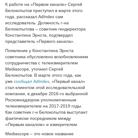
К работе на «Первом канале» Сергей
Белокопытов приступил в марте этого
года, рассказал AdIndex сам
исследователь. Должность г-на
Белокопытова – советник гендиректора
Константина Эрнста, подтвердил
представитель «Первого канала».
Появление у Константина Эрнста
советника обусловлено возобновлением
сотрудничества с телеизмерителем
Mediascope, уточнил Сергей
Белокопытов. В марте этого года, как
уже
сообщал AdIndex
, «Первый канал»
стал клиентом этой исследовательской
компании, в декабре 2016-го выбранной
Роскомнадзором уполномоченным
телеизмерителем на 2017-2019 годы.
Как советник г-н Белокопытов выступает
фактически посредником между
«Первым каналом» и измерителем.
Mediascope – это новое название