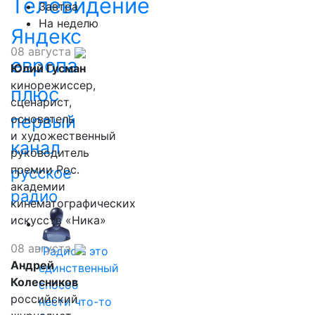
Телевидение
Завтра
На неделю
Яндекс
08 августа
европа
Юлий Гусман
кинорежиссер,
плюс
сценарист,
первый
основатель
и художественный
канал
руководитель
премии Рос.
русское
академии
радио
кинематографических
искусств «Ника»
08 августа
"Радио - это
Андрей
единственный
Колесников
способ
российский
нести что-то