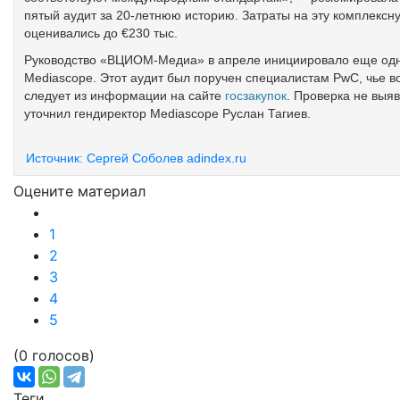
пятый аудит за 20-летнюю историю. Затраты на эту комплексну
оценивались до €230 тыс.
Руководство «ВЦИОМ-Медиа» в апреле инициировало еще одну
Mediascope. Этот аудит был поручен специалистам PwC, чье во
следует из информации на сайте
госзакупок
. Проверка не выя
уточнил гендиректор Mediascope Руслан Тагиев.
Источник: Сергей Соболев adindex.ru
Подробнее:
https://adindex.ru/news/media/2017/04/25/159427.ph
Оцените материал
1
2
3
4
5
(0 голосов)
Теги