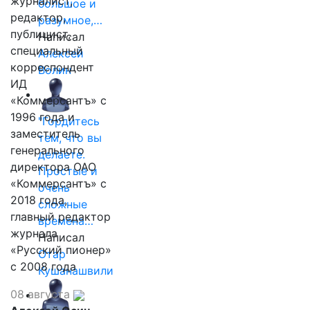
журналист,
большое и
редактор,
разумное,…
публицист,
Написал
специальный
Алексей
корреспондент
Волин
ИД
«Коммерсантъ» с
1996 года и
"Гордитесь
заместитель
тем, что вы
генерального
делаете.
директора ОАО
Простые и
«Коммерсантъ» с
очень
2018 года,
сложные
главный редактор
времена…
журнала
Написал
«Русский пионер»
Отар
с 2008 года
Кушанашвили
08 августа