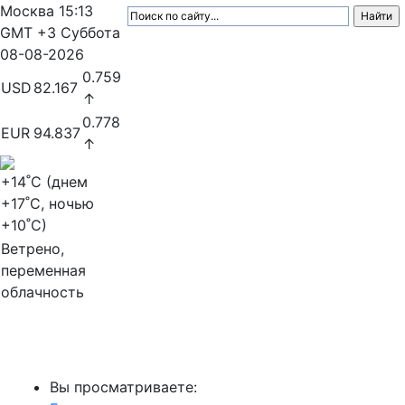
Москва
15:13
GMT +3
Суббота
08-08-2026
0.759
USD
82.167
↑
0.778
EUR
94.837
↑
+14
˚C (днем
+17
˚C, ночью
+10
˚C)
Ветрено,
переменная
облачность
МедиаПрофи
Вы просматриваете: