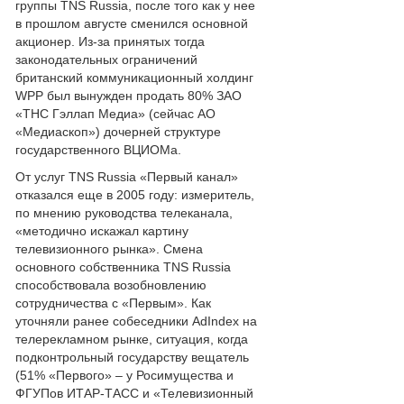
группы TNS Russia, после того как у нее
в прошлом августе сменился основной
акционер. Из-за принятых тогда
законодательных ограничений
британский коммуникационный холдинг
WPP был вынужден продать 80% ЗАО
«ТНС Гэллап Медиа» (сейчас АО
«Медиаскоп») дочерней структуре
государственного ВЦИОМа.
От услуг TNS Russia «Первый канал»
отказался еще в 2005 году: измеритель,
по мнению руководства телеканала,
«методично искажал картину
телевизионного рынка». Смена
основного собственника TNS Russia
способствовала возобновлению
сотрудничества c «Первым». Как
уточняли ранее собеседники AdIndex на
телерекламном рынке, ситуация, когда
подконтрольный государству вещатель
(51% «Первого» – у Росимущества и
ФГУПов ИТАР-ТАСС и «Телевизионный