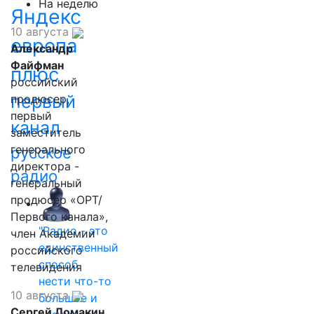
На неделю
Яндекс
10 августа
европа
Александр
Файфман
плюс
российский
первый
продюсер,
первый
канал
заместитель
генерального
русское
директора -
радио
генеральный
продюсер «ОРТ/
Первого канала»,
"Радио - это
член Академии
единственный
российского
способ
телевидения
нести что-то
10 августа
большое и
Сергей Ломакин