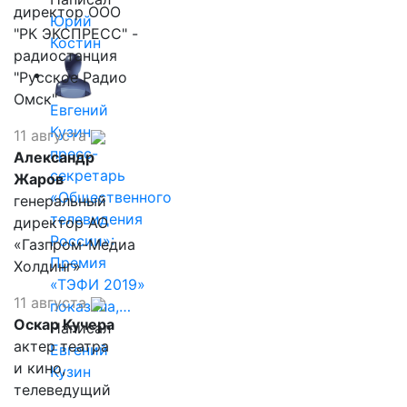
директор ООО
Юрий
"РК ЭКСПРЕСС" -
Костин
радиостанция
"Русское Радио
Омск"
Евгений
Кузин,
11 августа
пресс-
Александр
секретарь
Жаров
«Общественного
генеральный
телевидения
директор АО
России»:
«Газпром-Медиа
Премия
Холдинг»
«ТЭФИ 2019»
11 августа
показала,…
Оскар Кучера
Написал
актер театра
Евгений
и кино,
Кузин
телеведущий