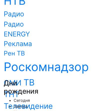
НТВ
Радио
Радио
ENERGY
Реклама
Рен ТВ
Роскомнадзор
ТВ
СМИ
Дни
рождения
ТНТ
Сегодня
Телевидение
Завтра