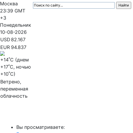
Москва
23:39
GMT
+3
Понедельник
10-08-2026
USD
82.167
EUR
94.837
+14
˚C (днем
+17
˚C, ночью
+10
˚C)
Ветрено,
переменная
облачность
МедиаПрофи
Вы просматриваете: