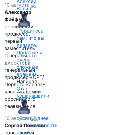
Алексей
10 августа
Волин
Александр
Файфман
российский
"Гордитесь
продюсер,
тем, что вы
первый
делаете.
заместитель
Простые и
генерального
очень
директора -
сложные
генеральный
времена…
продюсер «ОРТ/
Написал
Первого канала»,
Отар
член Академии
Кушанашвили
российского
телевидения
10 августа
«Все труднее
Сергей Ломакин
соответствовать
советский и
нашим