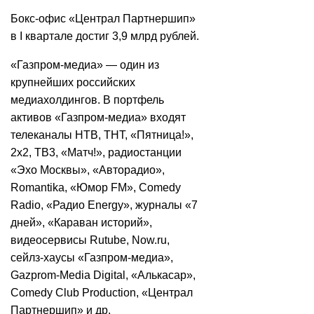
Бокс-офис «Централ Партнершип»
в I квартале достиг 3,9 млрд рублей.
«Газпром-медиа» — один из
крупнейших российских
медиахолдингов. В портфель
активов «Газпром-медиа» входят
телеканалы НТВ, ТНТ, «Пятница!»,
2х2, ТВ3, «Матч!», радиостанции
«Эхо Москвы», «Авторадио»,
Romantika, «Юмор FM», Comedy
Radio, «Радио Energy», журналы «7
дней», «Караван историй»,
видеосервисы Rutube, Now.ru,
сейлз-хаусы «Газпром-медиа»,
Gazprom-Media Digital, «Алькасар»,
Comedy Club Production, «Централ
Партнершип» и др.