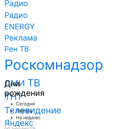
Радио
Радио
ENERGY
Реклама
Рен ТВ
Роскомнадзор
ТВ
СМИ
Дни
рождения
ТНТ
Сегодня
Телевидение
Завтра
На неделю
Яндекс
09 августа