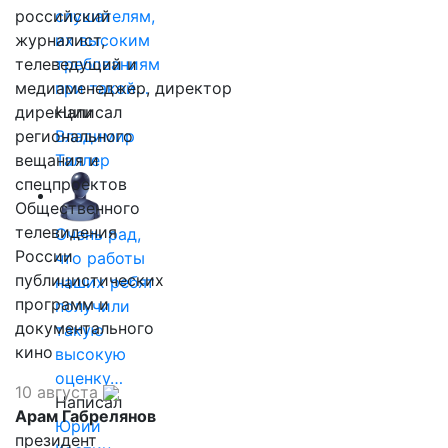
российский
слушателям,
журналист,
их высоким
телеведущий и
требованиям
медиаменеджер, директор
при такой…
дирекции
Написал
регионального
Владимир
вещания и
Таллер
спецпроектов
Общественного
телевидения
Очень рад,
России
что работы
публицистических
наших ребят
программ и
получили
документального
такую
кино
высокую
оценку…
10 августа
Написал
Арам Габрелянов
Юрий
президент