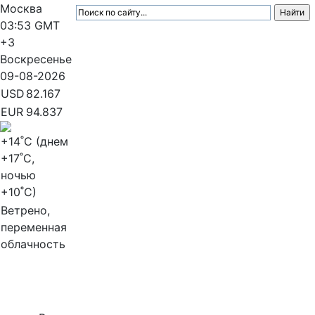
Москва
03:53
GMT
+3
Воскресенье
09-08-2026
USD
82.167
EUR
94.837
+14
˚C (днем
+17
˚C,
ночью
+10
˚C)
Ветрено,
переменная
облачность
МедиаПрофи