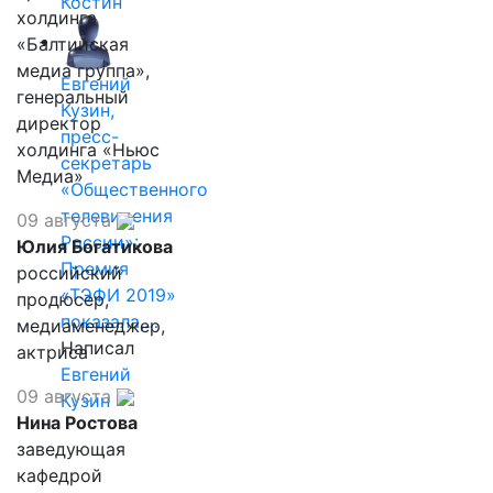
Костин
холдинга
«Балтийская
медиа группа»,
Евгений
генеральный
Кузин,
директор
пресс-
холдинга «Ньюс
секретарь
Медиа»
«Общественного
телевидения
09 августа
России»:
Юлия Богатикова
Премия
российский
«ТЭФИ 2019»
продюсер,
показала,…
медиаменеджер,
Написал
актриса
Евгений
09 августа
Кузин
Нина Ростова
заведующая
кафедрой