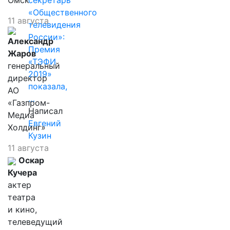
Омск"
секретарь
«Общественного
11 августа
телевидения
России»:
Александр
Премия
Жаров
«ТЭФИ
генеральный
2019»
директор
показала,
АО
…
«Газпром-
Написал
Медиа
Евгений
Холдинг»
Кузин
11 августа
Оскар
Кучера
актер
театра
и кино,
телеведущий