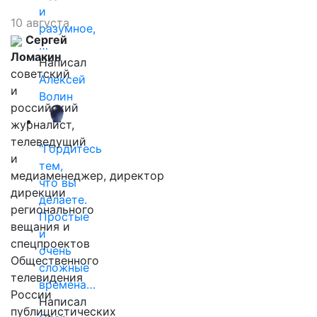
и
10 августа
разумное,
Сергей
…
Ломакин
Написал
советский
Алексей
и
Волин
российский
журналист,
телеведущий
"Гордитесь
и
тем,
медиаменеджер, директор
что вы
дирекции
делаете.
регионального
Простые
вещания и
и
спецпроектов
очень
Общественного
сложные
телевидения
времена…
России
Написал
публицистических