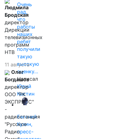
Очень
Людмила
рад,
Бродская
что
директор
работы
Дирекции
наших
телевизионных
ребят
программ
получили
НТВ
такую
высокую
11 августа
оценку…
Олег
Написал
Богдашов
Юрий
директор
Костин
ООО "РК
ЭКСПРЕСС"
-
радиостанция
Евгений
"Русское
Кузин,
Радио
пресс-