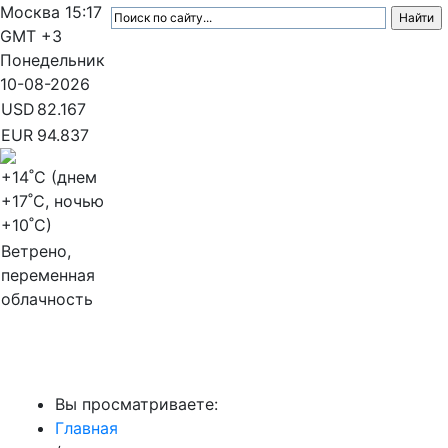
Москва
15:17
GMT +3
Понедельник
10-08-2026
USD
82.167
EUR
94.837
+14
˚C (днем
+17
˚C, ночью
+10
˚C)
Ветрено,
переменная
облачность
МедиаПрофи
Вы просматриваете:
Главная