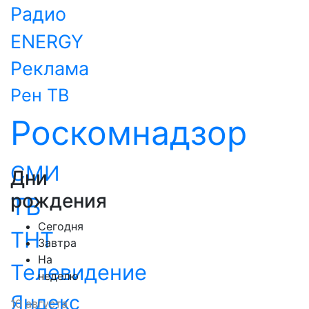
Радио
ENERGY
Реклама
Рен ТВ
Роскомнадзор
СМИ
Дни
рождения
ТВ
Сегодня
ТНТ
Завтра
На
Телевидение
неделю
Яндекс
10 августа