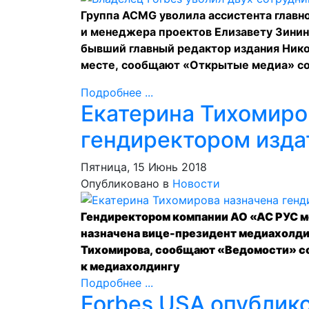
Группа ACMG уволила ассистента главн
и менеджера проектов Елизавету Зинину
бывший главный редактор издания Нико
месте,
сообщают
«Открытые медиа» со 
Подробнее ...
Екатерина Тихомиро
гендиректором изда
Пятница, 15 Июнь 2018
Опубликовано в
Новости
Гендиректором компании АО «АС РУС ме
назначена вице-президент медиахолд
Тихомирова,
сообщают
«Ведомости» со
к медиахолдингу
Подробнее ...
Forbes USA опублик