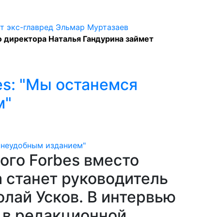
 директора Наталья Гандурина займет
es: "Мы останемся
м"
ого Forbes вместо
 станет руководитель
лай Усков. В интервью
 в редакционной