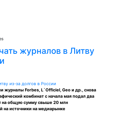
es
чать журналов в Литву
ии
урналы Forbes, L`Officiel, Geo и др., снова
фический комбинат с начала мая подал два
G на общую сумму свыше 20 млн
й на источники на медиарынке