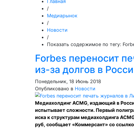
Главная
/
Медиарынок
/
Новости
/
Показать содержимое по тегу: Forb
Forbes переносит пе
из-за долгов в Росс
Понедельник, 18 Июнь 2018
Опубликовано в
Новости
Медиахолдинг ACMG, издающий в России ж
испытывает сложности. Первый полигра
иска к структурам медиахолдинга ACM
руб,
сообщает
«Коммерсант» со ссылко