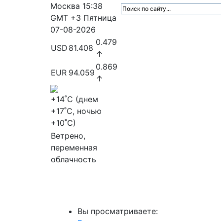
Москва
15:38
GMT +3
Пятница
07-08-2026
0.479
USD
81.408
↑
0.869
EUR
94.059
↑
+14
˚C (днем
+17
˚C, ночью
+10
˚C)
Ветрено,
переменная
облачность
МедиаПрофи
Главное
Медиарыно
Вы просматриваете: