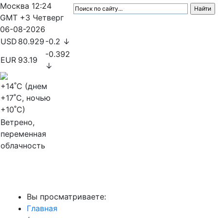
Москва
12:24
GMT +3
Четверг
06-08-2026
USD
80.929
-0.2 ↓
-0.392
EUR
93.19
↓
+14
˚C (днем
+17
˚C, ночью
+10
˚C)
Ветрено,
переменная
облачность
МедиаПрофи
Вы просматриваете:
Главная