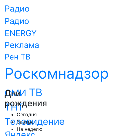
Радио
Радио
ENERGY
Реклама
Рен ТВ
Роскомнадзор
ТВ
СМИ
Дни
рождения
ТНТ
Сегодня
Телевидение
Завтра
На неделю
Яндекс