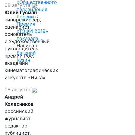
«Общественного
08 августа
телевидения
Юлий Гусман
России»:
кинорежиссер,
Премия
сценарист,
«ТЭФИ 2019»
основатель
показала,…
и художественный
Написал
руководитель
Евгений
премии Рос.
Кузин
академии
кинематографических
искусств «Ника»
08 августа
Андрей
Колесников
российский
журналист,
редактор,
публицист,