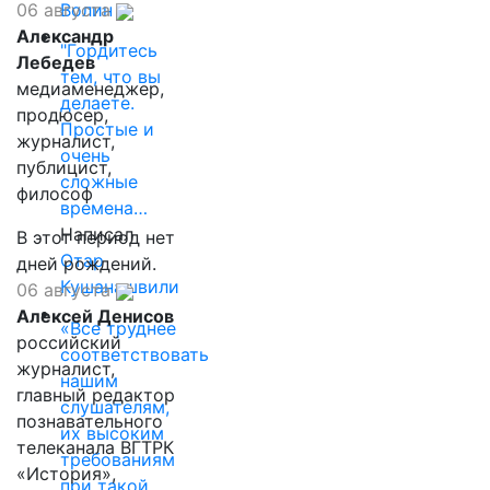
Волин
06 августа
Александр
"Гордитесь
Лебедев
тем, что вы
медиаменеджер,
делаете.
продюсер,
Простые и
журналист,
очень
публицист,
сложные
философ
времена…
Написал
В этот период нет
Отар
дней рождений.
Кушанашвили
06 августа
Алексей Денисов
«Все труднее
российский
соответствовать
журналист,
нашим
главный редактор
слушателям,
познавательного
их высоким
телеканала ВГТРК
требованиям
«История»,
при такой…