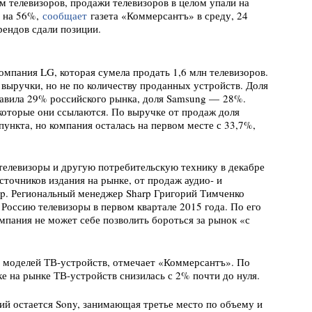
 телевизоров, продажи телевизоров в целом упали на
ь на 56%,
сообщает
газета «Коммерсантъ» в среду, 24
рендов сдали позиции.
омпания LG, которая сумела продать 1,6 млн телевизоров.
выручки, но не по количеству проданных устройств. Доля
авила 29% российского рынка, доля Samsung — 28%.
 которые они ссылаются. По выручке от продаж доля
ункта, но компания осталась на первом месте с 33,7%,
 телевизоры и другую потребительскую технику в декабре
сточников издания на рынке, от продаж аудио- и
rp. Региональный менеджер Sharp Григорий Тимченко
 Россию телевизоры в первом квартале 2015 года. По его
мпания не может себе позволить бороться за рынок «с
х моделей ТВ-устройств, отмечает «Коммерсантъ». По
ке на рынке ТВ-устройств снизилась с 2% почти до нуля.
ий остается Sony, занимающая третье место по объему и