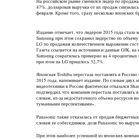
На российском рынке сменился лидер по продажам
47%, долларовая выручка от их продаж снизилас
февраля. Кроме того, сразу несколько японских б
Издание отмечает, что лидером 2015 года стала к
Samsung при этом сохранил лидерство по объему 
LG по продажам количественном выражении сост
Газета ссылается на источники и данные GfK, на
Samsung сократилась примерно на 4 процентных п
при этом на LG пришлось 32,7%.
Японская Toshiba перестала поставлять в Россию
2015 года, напоминает издание. По словам двух и
видеотехники в России фактически отказался Sha
подтвердил, что компания перестала поставлять в
словам, из-за недостаточного объема ресурсов ко
туманными перспективами».
Panasonic также отказалась от продаж бюджетны
словам ее собеседников, доля Panasonic по выруч
При этом наиболее успешной из японских компан