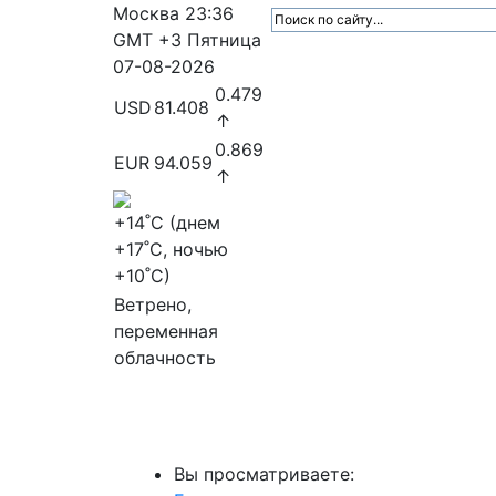
Москва
23:36
GMT +3
Пятница
07-08-2026
0.479
USD
81.408
↑
0.869
EUR
94.059
↑
+14
˚C (днем
+17
˚C, ночью
+10
˚C)
Ветрено,
переменная
облачность
МедиаПрофи
Главное
Медиарыно
Вы просматриваете: