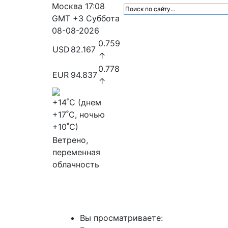
Москва
17:08
GMT +3
Суббота
08-08-2026
0.759
USD
82.167
↑
0.778
EUR
94.837
↑
+14
˚C (днем
+17
˚C, ночью
+10
˚C)
Ветрено,
переменная
облачность
МедиаПрофи
Главное
Медиарыно
Вы просматриваете: