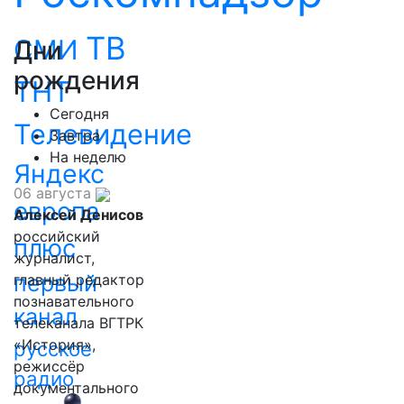
ТВ
СМИ
Дни
рождения
ТНТ
Сегодня
Телевидение
Завтра
На неделю
Яндекс
06 августа
европа
Алексей Денисов
российский
плюс
журналист,
первый
главный редактор
познавательного
канал
телеканала ВГТРК
«История»,
русское
режиссёр
радио
документального