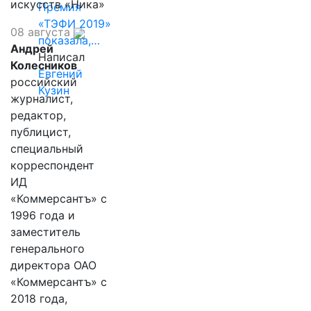
искусств «Ника»
Премия
«ТЭФИ 2019»
08 августа
показала,…
Андрей
Написал
Колесников
Евгений
российский
Кузин
журналист,
редактор,
публицист,
специальный
корреспондент
ИД
«Коммерсантъ» с
1996 года и
заместитель
генерального
директора ОАО
«Коммерсантъ» с
2018 года,