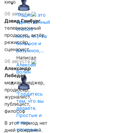
кино
06 августа
"Радио - это
Дэвид Гамбург
единственный
телевизионный
способ
продюсер, актёр,
нести что-то
режиссёр,
большое и
сценарист
разумное,…
Написал
06 августа
Алексей
Александр
Волин
Лебедев
медиаменеджер,
продюсер,
"Гордитесь
журналист,
тем, что вы
публицист,
делаете.
философ
Простые и
очень
В этот период нет
сложные
дней рождений.