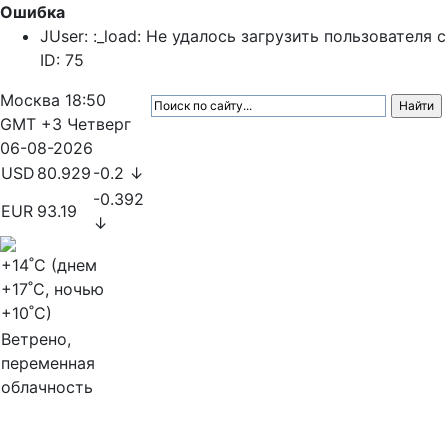
Ошибка
JUser: :_load: Не удалось загрузить пользователя с
ID: 75
Москва
18:50
GMT +3
Четверг
06-08-2026
USD
80.929
-0.2 ↓
-0.392
EUR
93.19
↓
+14
˚C (днем
+17
˚C, ночью
+10
˚C)
Ветрено,
переменная
облачность