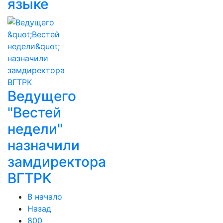
языке
Ведущего
"Вестей
недели"
назначили
замдиректора
ВГТРК
В начало
Назад
800