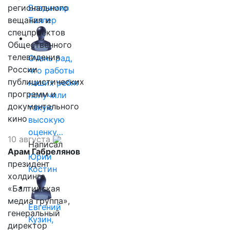
регионального
Владимир
вещания и
Таллер
спецпроектов
Общественного
телевидения
Очень рад,
России
что работы
публицистических
наших ребят
программ и
получили
документального
такую
кино
высокую
оценку…
10 августа
Написал
Арам Габрелянов
Юрий
президент
Костин
холдинга
«Балтийская
медиа группа»,
Евгений
генеральный
Кузин,
директор