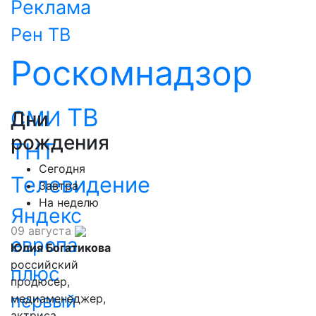
Реклама
Рен ТВ
Роскомнадзор
ТВ
СМИ
Дни
рождения
ТНТ
Сегодня
Телевидение
Завтра
На неделю
Яндекс
09 августа
европа
Юлия Богатикова
российский
плюс
продюсер,
первый
медиаменеджер,
актриса