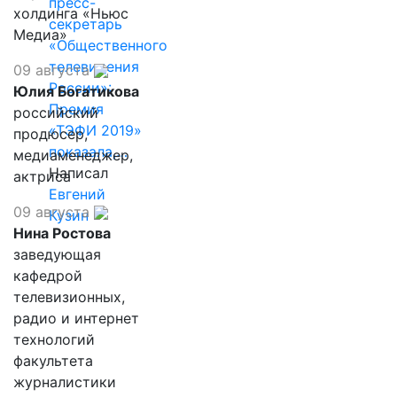
пресс-
холдинга «Ньюс
секретарь
Медиа»
«Общественного
телевидения
09 августа
России»:
Юлия Богатикова
Премия
российский
«ТЭФИ 2019»
продюсер,
показала,…
медиаменеджер,
Написал
актриса
Евгений
09 августа
Кузин
Нина Ростова
заведующая
кафедрой
телевизионных,
радио и интернет
технологий
факультета
журналистики