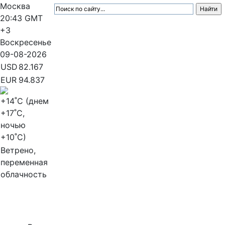
Москва
20:43
GMT
+3
Воскресенье
09-08-2026
USD
82.167
EUR
94.837
+14
˚C (днем
+17
˚C,
ночью
+10
˚C)
Ветрено,
переменная
облачность
МедиаПрофи