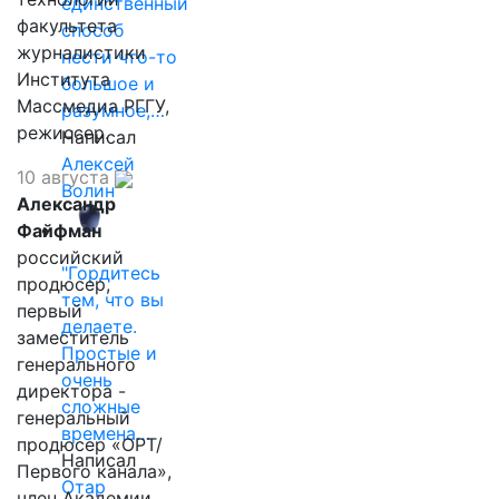
единственный
факультета
способ
журналистики
нести что-то
Института
большое и
Массмедиа РГГУ,
разумное,…
режиссер.
Написал
Алексей
10 августа
Волин
Александр
Файфман
российский
"Гордитесь
продюсер,
тем, что вы
первый
делаете.
заместитель
Простые и
генерального
очень
директора -
сложные
генеральный
времена…
продюсер «ОРТ/
Написал
Первого канала»,
Отар
член Академии