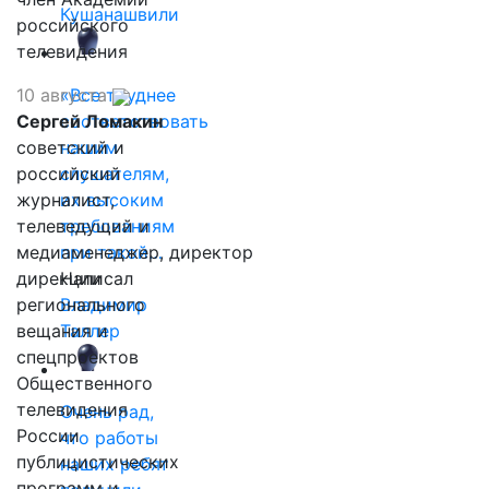
Кушанашвили
российского
телевидения
10 августа
«Все труднее
Сергей Ломакин
соответствовать
советский и
нашим
российский
слушателям,
журналист,
их высоким
телеведущий и
требованиям
медиаменеджер, директор
при такой…
дирекции
Написал
регионального
Владимир
вещания и
Таллер
спецпроектов
Общественного
телевидения
Очень рад,
России
что работы
публицистических
наших ребят
программ и