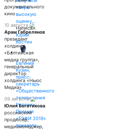
получили
документального
такую
кино
высокую
оценку…
10 августа
Написал
Арам Габрелянов
Юрий
президент
Костин
холдинга
«Балтийская
медиа группа»,
Евгений
генеральный
Кузин,
директор
пресс-
холдинга «Ньюс
секретарь
Медиа»
«Общественного
телевидения
09 августа
России»:
Юлия Богатикова
Премия
российский
«ТЭФИ 2019»
продюсер,
показала,…
медиаменеджер,