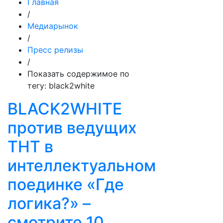
Главная
/
Медиарынок
/
Пресс релизы
/
Показать содержимое по
тегу: black2white
BLACK2WHITE
против ведущих
ТНТ в
интеллектуальном
поединке «Где
логика?» –
смотрите 10