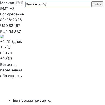
Москва
12:11
GMT +3
Воскресенье
09-08-2026
USD
82.167
EUR
94.837
+14
˚C (днем
+17
˚C,
ночью
+10
˚C)
Ветрено,
переменная
облачность
МедиаПрофи
Вы просматриваете: