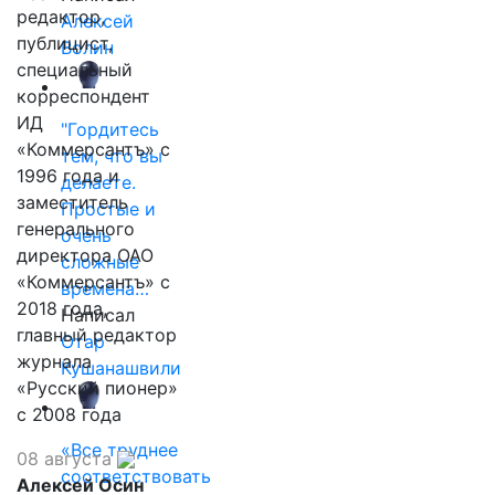
редактор,
Алексей
публицист,
Волин
специальный
корреспондент
ИД
"Гордитесь
«Коммерсантъ» с
тем, что вы
1996 года и
делаете.
заместитель
Простые и
генерального
очень
директора ОАО
сложные
«Коммерсантъ» с
времена…
2018 года,
Написал
главный редактор
Отар
журнала
Кушанашвили
«Русский пионер»
с 2008 года
«Все труднее
08 августа
соответствовать
Алексей Осин