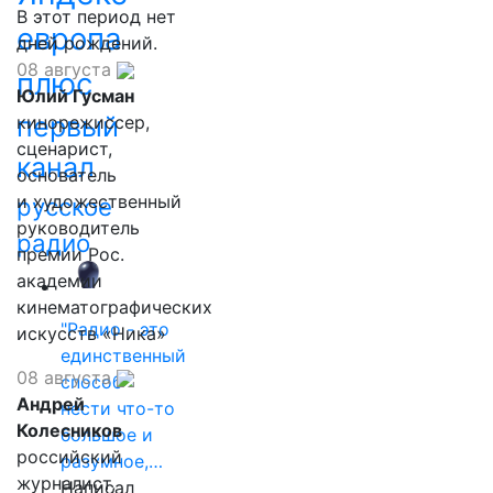
В этот период нет
европа
дней рождений.
08 августа
плюс
Юлий Гусман
первый
кинорежиссер,
сценарист,
канал
основатель
и художественный
русское
руководитель
радио
премии Рос.
академии
кинематографических
"Радио - это
искусств «Ника»
единственный
08 августа
способ
Андрей
нести что-то
Колесников
большое и
российский
разумное,…
журналист,
Написал