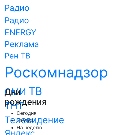
Радио
Радио
ENERGY
Реклама
Рен ТВ
Роскомнадзор
ТВ
СМИ
Дни
рождения
ТНТ
Сегодня
Телевидение
Завтра
На неделю
Яндекс