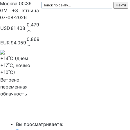
Москва
00:39
GMT +3
Пятница
07-08-2026
0.479
USD
81.408
↑
0.869
EUR
94.059
↑
+14
˚C (днем
+17
˚C, ночью
+10
˚C)
Ветрено,
переменная
облачность
МедиаПрофи
Вы просматриваете: