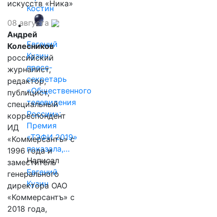
искусств «Ника»
Костин
08 августа
Андрей
Евгений
Колесников
Кузин,
российский
пресс-
журналист,
секретарь
редактор,
«Общественного
публицист,
телевидения
специальный
России»:
корреспондент
Премия
ИД
«ТЭФИ 2019»
«Коммерсантъ» с
показала,…
1996 года и
Написал
заместитель
Евгений
генерального
Кузин
директора ОАО
«Коммерсантъ» с
2018 года,