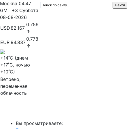
Москва
04:47
GMT +3
Суббота
08-08-2026
0.759
USD
82.167
↑
0.778
EUR
94.837
↑
+14
˚C (днем
+17
˚C, ночью
+10
˚C)
Ветрено,
переменная
облачность
МедиаПрофи
Вы просматриваете: