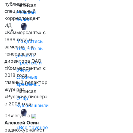
публицист,
Написал
специальный
Алексей
корреспондент
Волин
ИД
«Коммерсантъ» с
1996 года и
"Гордитесь
заместитель
тем, что вы
генерального
делаете.
директора ОАО
Простые и
«Коммерсантъ» с
очень
2018 года,
сложные
главный редактор
времена…
журнала
Написал
«Русский пионер»
Отар
с 2008 года
Кушанашвили
08 августа
Алексей Осин
«Все труднее
радиожурналист