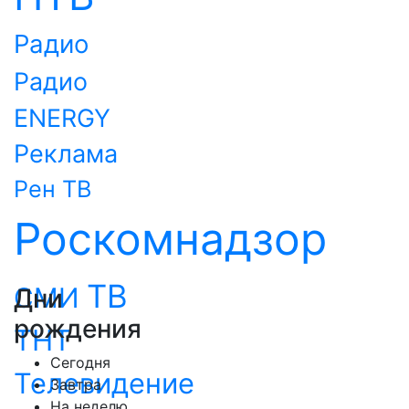
Радио
Радио
ENERGY
Реклама
Рен ТВ
Роскомнадзор
ТВ
СМИ
Дни
рождения
ТНТ
Сегодня
Телевидение
Завтра
На неделю