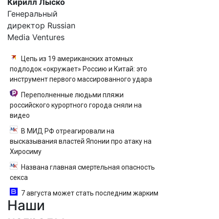
Кирилл Лыско
Генеральный
директор Russian
Media Ventures
Цепь из 19 американских атомных
подлодок «окружает» Россию и Китай: это
инструмент первого массированного удара
Переполненные людьми пляжи
российского курортного города сняли на
видео
В МИД РФ отреагировали на
высказывания властей Японии про атаку на
Хиросиму
Названа главная смертельная опасность
секса
7 августа может стать последним жарким
Наши
днем этого лета в Москве - Новости на
Вести.ru