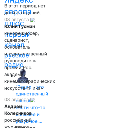
В этот период нет
европа
дней рождений.
08 августа
плюс
Юлий Гусман
первый
кинорежиссер,
сценарист,
канал
основатель
и художественный
русское
руководитель
радио
премии Рос.
академии
кинематографических
"Радио - это
искусств «Ника»
единственный
08 августа
способ
Андрей
нести что-то
Колесников
большое и
российский
разумное,…
журналист,