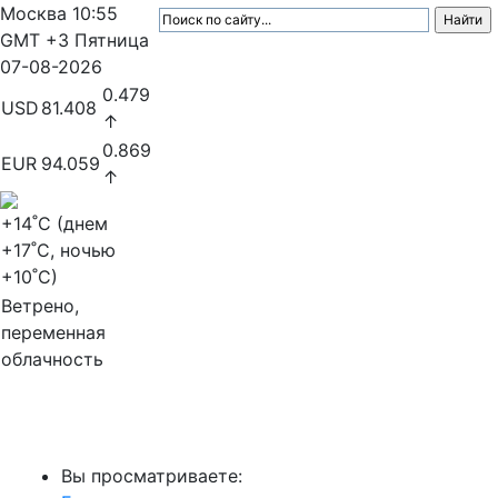
Москва
10:55
GMT +3
Пятница
07-08-2026
0.479
USD
81.408
↑
0.869
EUR
94.059
↑
+14
˚C (днем
+17
˚C, ночью
+10
˚C)
Ветрено,
переменная
облачность
МедиаПрофи
Вы просматриваете: