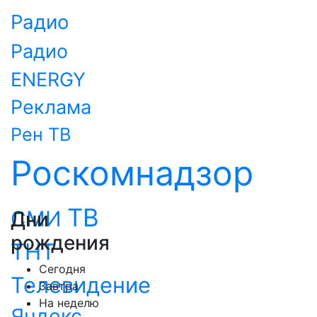
Радио
Радио
ENERGY
Реклама
Рен ТВ
Роскомнадзор
ТВ
СМИ
Дни
рождения
ТНТ
Сегодня
Телевидение
Завтра
На неделю
Яндекс