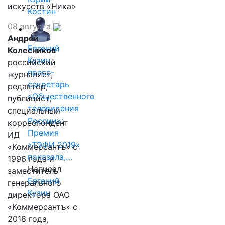
искусств «Ника»
Костин
08 августа
Андрей
Евгений
Колесников
Кузин,
российский
пресс-
журналист,
секретарь
редактор,
«Общественного
публицист,
телевидения
специальный
России»:
корреспондент
Премия
ИД
«ТЭФИ 2019»
«Коммерсантъ» с
показала,…
1996 года и
Написал
заместитель
Евгений
генерального
Кузин
директора ОАО
«Коммерсантъ» с
2018 года,