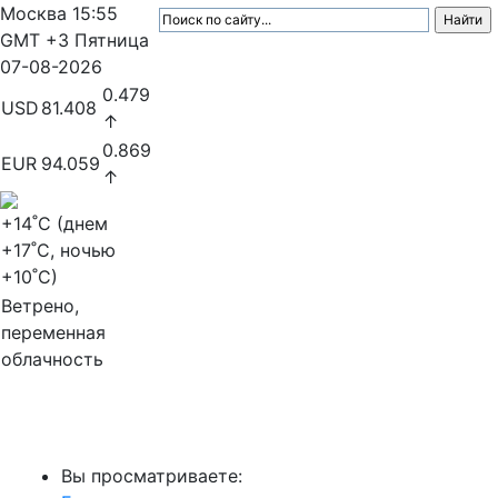
Москва
15:55
GMT +3
Пятница
07-08-2026
0.479
USD
81.408
↑
0.869
EUR
94.059
↑
+14
˚C (днем
+17
˚C, ночью
+10
˚C)
Ветрено,
переменная
облачность
МедиаПрофи
Вы просматриваете: