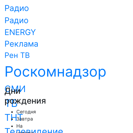
Радио
Радио
ENERGY
Реклама
Рен ТВ
Роскомнадзор
СМИ
Дни
рождения
ТВ
Сегодня
ТНТ
Завтра
На
Телевидение