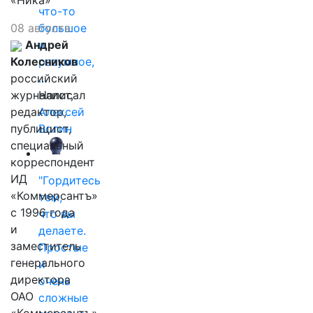
«Ника»
что-то
08 августа
большое
Андрей
и
Колесников
разумное,
российский
…
журналист,
Написал
редактор,
Алексей
публицист,
Волин
специальный
корреспондент
ИД
"Гордитесь
«Коммерсантъ»
тем,
с 1996 года
что вы
и
делаете.
заместитель
Простые
генерального
и
директора
очень
ОАО
сложные