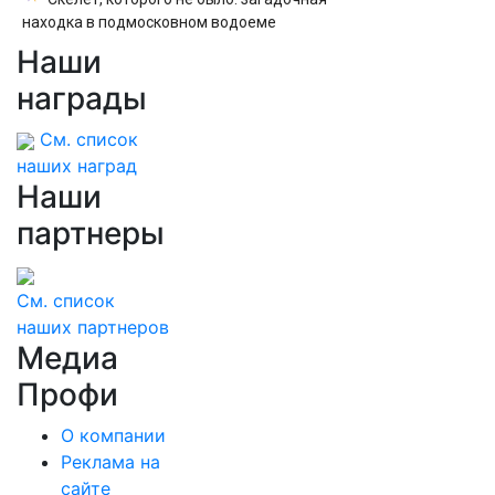
находка в подмосковном водоеме
Наши
«Это капитуляция и предательство
России»: Слуцкий обвинил партию «Яблоко» в
награды
навязывании «похабного Брестского мира
2.0»
См. список
наших наград
Наши
партнеры
См. список
наших партнеров
Медиа
Профи
О компании
Реклама на
сайте