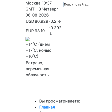
Москва
10:37
GMT +3
Четверг
06-08-2026
USD
80.929
-0.2 ↓
-0.392
EUR
93.19
↓
+14
˚C (днем
+17
˚C, ночью
+10
˚C)
Ветрено,
переменная
облачность
МедиаПрофи
Главное
Медиарыно
Вы просматриваете:
Главная