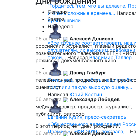
Дни
рождения
"Гордитесь тем, что вы делаете. П
Сегодня
и очень сложные времена…
Написа
Завтра
Кушанашвили
На неделю
06 августа
Алексей Денисов
«Все труднее соответствовать наш
российский журналист, главный редакт
слушателям, их высоким требовани
познавательного телеканала ВГТРК «Ист
такой…
Написал
Владимир Таллер
режиссёр документального кино
06 августа
Дэвид Гамбург
телевизионный продюсер, актёр, режисс
Очень рад, что работы наших ребят
сценарист
получили такую высокую оценку…
Написал
Юрий Костин
06 августа
Александр Лебедев
медиаменеджер, продюсер, журналист,
публицист, философ
Евгений Кузин, пресс-секретарь
«Общественного телевидения Росси
В этот период нет дней рождений.
Премия «ТЭФИ 2019» показала,…
На
06 августа
Алексей Денисов