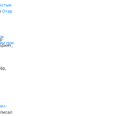
ростые
л
Отар
им
ор
ям при
ория»,
ёр,
и»:
писал