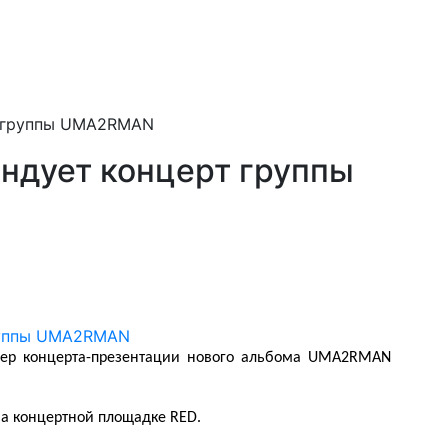
т группы UMA2RMAN
ндует концерт группы
ер концерта-презентации нового альбома UMA2RMAN
на концертной площадке RED.