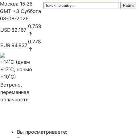
Москва
15:28
GMT +3
Суббота
08-08-2026
0.759
USD
82.167
↑
0.778
EUR
94.837
↑
+14
˚C (днем
+17
˚C, ночью
+10
˚C)
Ветрено,
переменная
облачность
МедиаПрофи
Вы просматриваете: