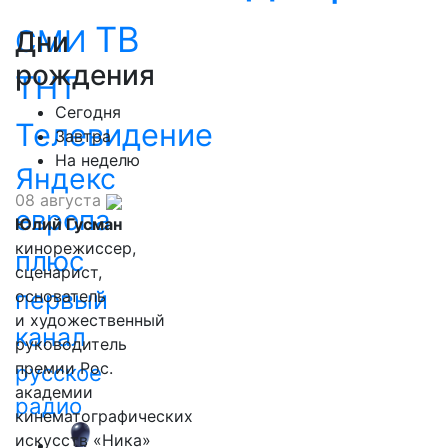
ТВ
СМИ
Дни
рождения
ТНТ
Сегодня
Телевидение
Завтра
На неделю
Яндекс
08 августа
европа
Юлий Гусман
кинорежиссер,
плюс
сценарист,
первый
основатель
и художественный
канал
руководитель
премии Рос.
русское
академии
радио
кинематографических
искусств «Ника»