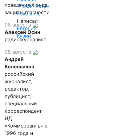
правления Фонда
«ТЭФИ 2019»
защиты гласности
показала,…
Написал
08 августа
Евгений
Алексей Осин
Кузин
радиожурналист
08 августа
Андрей
Колесников
российский
журналист,
редактор,
публицист,
специальный
корреспондент
ИД
«Коммерсантъ» с
1996 года и