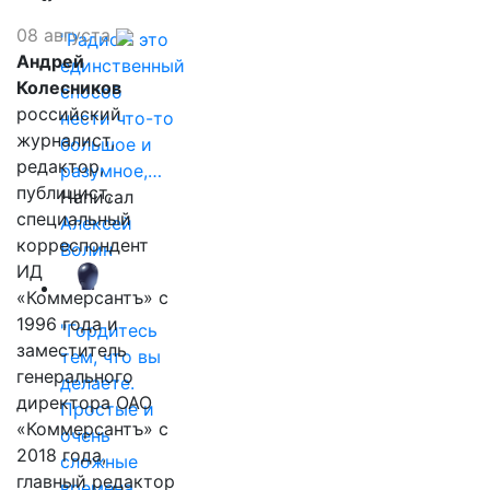
08 августа
"Радио - это
Андрей
единственный
Колесников
способ
российский
нести что-то
журналист,
большое и
редактор,
разумное,…
публицист,
Написал
специальный
Алексей
корреспондент
Волин
ИД
«Коммерсантъ» с
1996 года и
"Гордитесь
заместитель
тем, что вы
генерального
делаете.
директора ОАО
Простые и
«Коммерсантъ» с
очень
2018 года,
сложные
главный редактор
времена…