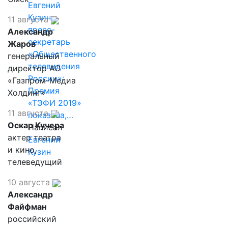
Евгений
Кузин,
11 августа
пресс-
Александр
секретарь
Жаров
«Общественного
генеральный
телевидения
директор АО
России»:
«Газпром-Медиа
Премия
Холдинг»
«ТЭФИ 2019»
11 августа
показала,…
Оскар Кучера
Написал
актер театра
Евгений
и кино,
Кузин
телеведущий
10 августа
Александр
Файфман
российский