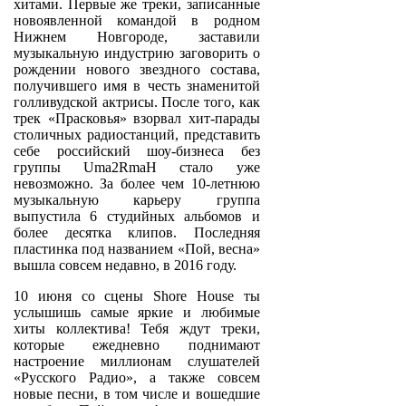
хитами. Первые же треки, записанные
новоявленной командой в родном
Нижнем Новгороде, заставили
музыкальную индустрию заговорить о
рождении нового звездного состава,
получившего имя в честь знаменитой
голливудской актрисы. После того, как
трек «Прасковья» взорвал хит-парады
столичных радиостанций, представить
себе российский шоу-бизнеса без
группы Uma2RmaH стало уже
невозможно. За более чем 10-летнюю
музыкальную карьеру группа
выпустила 6 студийных альбомов и
более десятка клипов. Последняя
пластинка под названием «Пой, весна»
вышла совсем недавно, в 2016 году.
10 июня со сцены Shore House ты
услышишь самые яркие и любимые
хиты коллектива! Тебя ждут треки,
которые ежедневно поднимают
настроение миллионам слушателей
«Русского Радио», а также совсем
новые песни, в том числе и вошедшие