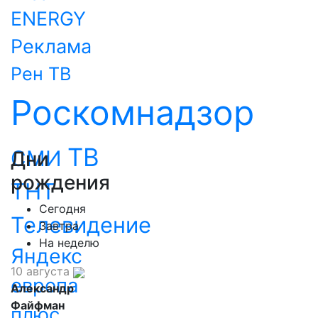
ENERGY
Реклама
Рен ТВ
Роскомнадзор
ТВ
СМИ
Дни
рождения
ТНТ
Сегодня
Телевидение
Завтра
На неделю
Яндекс
10 августа
европа
Александр
Файфман
плюс