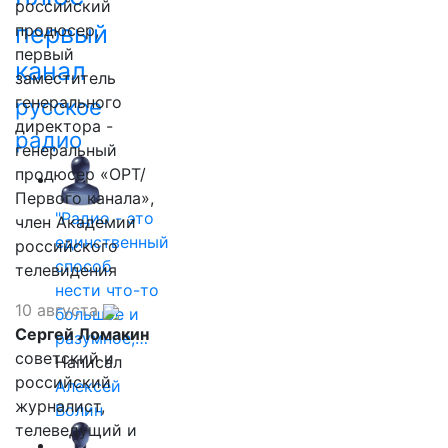
российский
первый
продюсер,
первый
канал
заместитель
генерального
русское
директора -
радио
генеральный
продюсер «ОРТ/
Первого канала»,
"Радио - это
член Академии
единственный
российского
способ
телевидения
нести что-то
10 августа
большое и
Сергей Ломакин
разумное,…
советский и
Написал
российский
Алексей
журналист,
Волин
телеведущий и