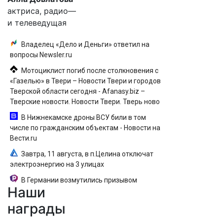
актриса, радио—
и телеведущая
Владелец «Дело и Деньги» ответил на
вопросы Newsler.ru
Мотоциклист погиб после столкновения с
«Газелью» в Твери – Новости Твери и городов
Тверской области сегодня - Afanasy.biz –
Тверские новости. Новости Твери. Тверь ново
В Нижнекамске дроны ВСУ били в том
числе по гражданским объектам - Новости на
Вести.ru
Завтра, 11 августа, в п.Целина отключат
электроэнергию на 3 улицах
В Германии возмутились призывом
Наши
уничтожать русских
награды