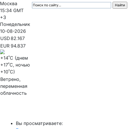
Москва
15:34
GMT
+3
Понедельник
10-08-2026
USD
82.167
EUR
94.837
+14
˚C (днем
+17
˚C, ночью
+10
˚C)
Ветрено,
переменная
облачность
МедиаПрофи
Вы просматриваете: