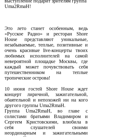
выступление подарит зрителям группа
Uma2RmaH!
Это лето станет особенным, ведь
«Русское Радио» и ресторан Shore
House представляют уникальные,
незабываемые, теплые, позитивные и
очень красивые live-концерты твоих
любимых исполнителей на самой
невероятной площадке Москвы, где
каждый может почувствовать себя
путешественником на теплые
тропические острова!
10 июня гостей Shore House ждет
концерт лиричной, зажигательной,
обаятельной и непохожей ни на кого
другого группы Uma2RmaH.
Группа Uma2RmaH, во главе с
солистами братьями Владимиром и
Сергеем Кристовскими, влюбила в
себя слушателей своими
неординарным и зажигательными