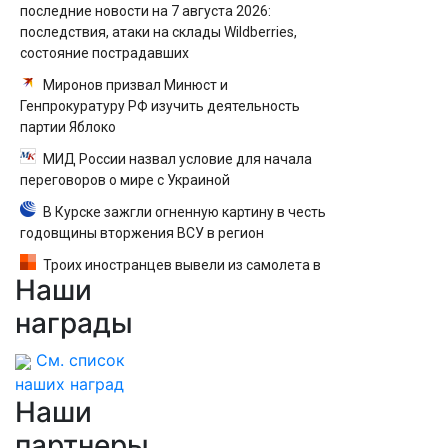
последние новости на 7 августа 2026:
последствия, атаки на склады Wildberries,
состояние пострадавших
Миронов призвал Минюст и
Генпрокуратуру РФ изучить деятельность
партии Яблоко
МИД России назвал условие для начала
переговоров о мире с Украиной
В Курске зажгли огненную картину в честь
годовщины вторжения ВСУ в регион
Троих иностранцев вывели из самолета в
Наши
Екатеринбурге после кражи денег у
пассажира — вылет задержали
награды
См. список
наших наград
Наши
партнеры