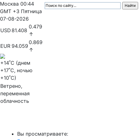
Москва
00:44
GMT +3
Пятница
07-08-2026
0.479
USD
81.408
↑
0.869
EUR
94.059
↑
+14
˚C (днем
+17
˚C, ночью
+10
˚C)
Ветрено,
переменная
облачность
МедиаПрофи
Вы просматриваете: