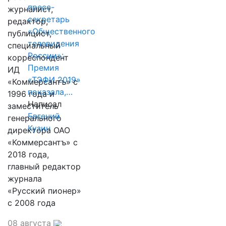
пресс-
журналист,
секретарь
редактор,
«Общественного
публицист,
телевидения
специальный
России»:
корреспондент
Премия
ИД
«ТЭФИ 2019»
«Коммерсантъ» с
показала,…
1996 года и
Написал
заместитель
Евгений
генерального
Кузин
директора ОАО
«Коммерсантъ» с
2018 года,
главный редактор
журнала
«Русский пионер»
с 2008 года
08 августа