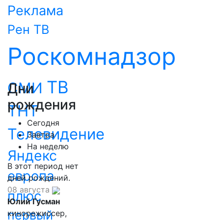
Реклама
Рен ТВ
Роскомнадзор
ТВ
СМИ
Дни
рождения
ТНТ
Сегодня
Телевидение
Завтра
На неделю
Яндекс
В этот период нет
европа
дней рождений.
08 августа
плюс
Юлий Гусман
первый
кинорежиссер,