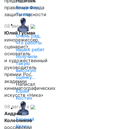
председатель
Написал
правления Фонда
Владимир
защиты гласности
Таллер
08 августа
Юлий Гусман
Очень рад,
кинорежиссер,
что работы
сценарист,
наших ребят
основатель
получили
и художественный
такую
руководитель
высокую
премии Рос.
оценку…
академии
Написал
кинематографических
Юрий
искусств «Ника»
Костин
08 августа
Андрей
Евгений
Колесников
Кузин,
российский