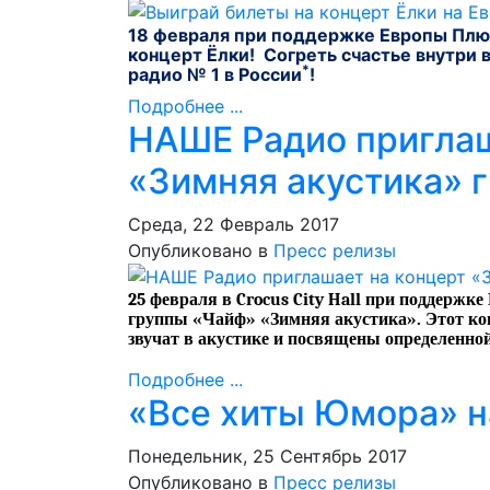
18 февраля
при поддержке Европы Плю
концерт Ёлки! Согреть счастье внутри 
*
радио № 1 в России
!
Подробнее ...
НАШЕ Радио приглаш
«Зимняя акустика» 
Среда, 22 Февраль 2017
Опубликовано в
Пресс релизы
25 февраля в
Crocus
City
Hall
при поддержке
группы «Чайф»
«Зимняя акустика». Этот кон
звучат в акустике и посвящены определенной
Подробнее ...
«Все хиты Юмора» на
Понедельник, 25 Сентябрь 2017
Опубликовано в
Пресс релизы