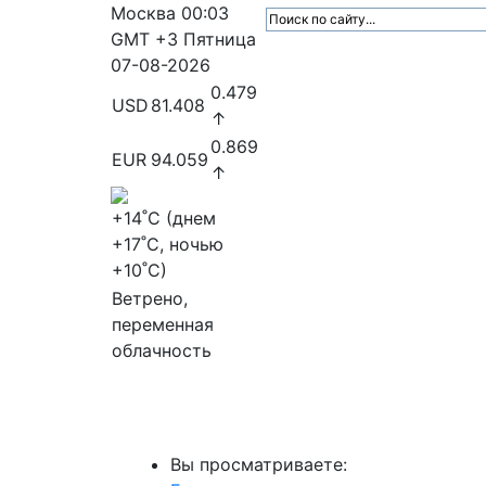
Москва
00:03
GMT +3
Пятница
07-08-2026
0.479
USD
81.408
↑
0.869
EUR
94.059
↑
+14
˚C (днем
+17
˚C, ночью
+10
˚C)
Ветрено,
переменная
облачность
МедиаПрофи
Главное
Медиарыно
Вы просматриваете: