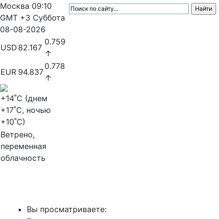
Москва
09:10
GMT +3
Суббота
08-08-2026
0.759
USD
82.167
↑
0.778
EUR
94.837
↑
+14
˚C (днем
+17
˚C, ночью
+10
˚C)
Ветрено,
переменная
облачность
МедиаПрофи
Вы просматриваете: