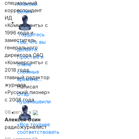
специальный
Алексей
корреспондент
Волин
ИД
«Коммерсантъ» с
1996 года и
"Гордитесь
заместитель
тем, что вы
генерального
делаете.
директора ОАО
Простые и
«Коммерсантъ» с
очень
2018 года,
сложные
главный редактор
времена…
журнала
Написал
«Русский пионер»
Отар
с 2008 года
Кушанашвили
08 августа
Алексей Осин
«Все труднее
радиожурналист
соответствовать