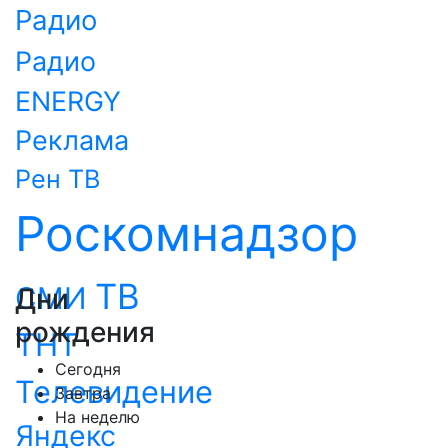
Радио
Радио
ENERGY
Реклама
Рен ТВ
Роскомнадзор
ТВ
СМИ
Дни
рождения
ТНТ
Сегодня
Телевидение
Завтра
На неделю
Яндекс