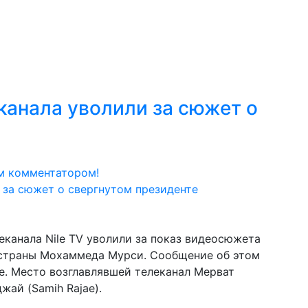
канала уволили за сюжет о
м комментатором!
еканала Nile TV уволили за показ видеосюжета
 страны Мохаммеда Мурси. Сообщение об этом
ne. Место возглавлявшей телеканал Мерват
жай (Samih Rajae).