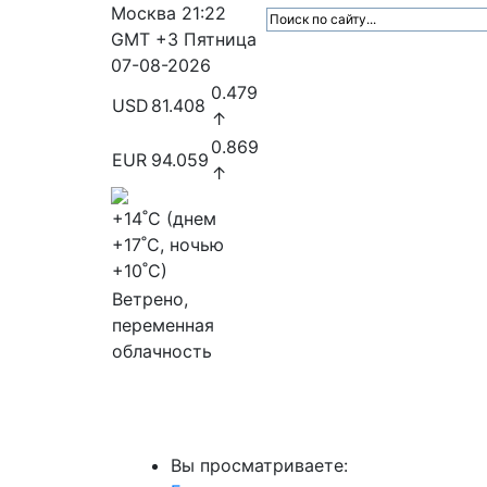
Москва
21:22
GMT +3
Пятница
07-08-2026
0.479
USD
81.408
↑
0.869
EUR
94.059
↑
+14
˚C (днем
+17
˚C, ночью
+10
˚C)
Ветрено,
переменная
облачность
МедиаПрофи
Главное
Медиарыно
Вы просматриваете: