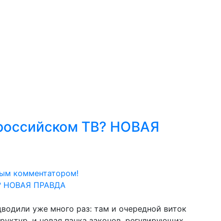
 российском ТВ? НОВАЯ
вым комментатором!
дводили уже много раз: там и очередной виток
руктур, и новая пачка законов, регулирующих