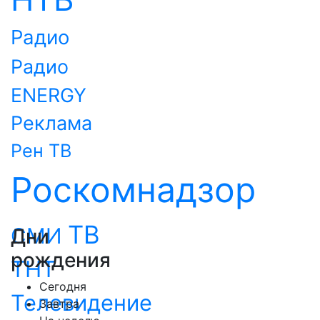
Радио
Радио
ENERGY
Реклама
Рен ТВ
Роскомнадзор
ТВ
СМИ
Дни
рождения
ТНТ
Сегодня
Телевидение
Завтра