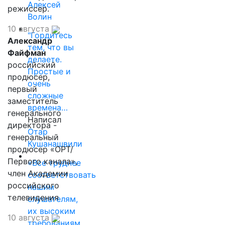
Алексей
режиссер.
Волин
10 августа
"Гордитесь
Александр
тем, что вы
Файфман
делаете.
российский
Простые и
продюсер,
очень
первый
сложные
заместитель
времена…
генерального
Написал
директора -
Отар
генеральный
Кушанашвили
продюсер «ОРТ/
Первого канала»,
«Все труднее
член Академии
соответствовать
российского
нашим
телевидения
слушателям,
их высоким
10 августа
требованиям