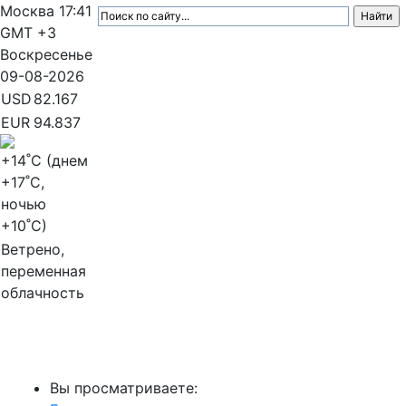
Москва
17:41
GMT +3
Воскресенье
09-08-2026
USD
82.167
EUR
94.837
+14
˚C (днем
+17
˚C,
ночью
+10
˚C)
Ветрено,
переменная
облачность
МедиаПрофи
Вы просматриваете: