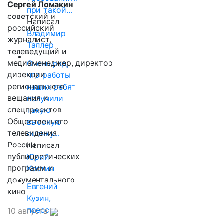
Сергей Ломакин
при такой…
советский и
Написал
российский
Владимир
журналист,
Таллер
телеведущий и
медиаменеджер, директор
Очень рад,
дирекции
что работы
регионального
наших ребят
вещания и
получили
спецпроектов
такую
Общественного
высокую
телевидения
оценку…
России
Написал
публицистических
Юрий
программ и
Костин
документального
Евгений
кино
Кузин,
пресс-
10 августа