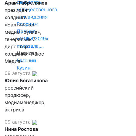
секретарь
Арам Габрелянов
«Общественного
президент
телевидения
холдинга
России»:
«Балтийская
Премия
медиа группа»,
«ТЭФИ 2019»
генеральный
показала,…
директор
Написал
холдинга «Ньюс
Евгений
Медиа»
Кузин
09 августа
Юлия Богатикова
российский
продюсер,
медиаменеджер,
актриса
09 августа
Нина Ростова