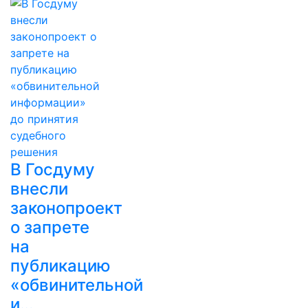
В Госдуму
внесли
законопроект
о запрете
на
публикацию
«обвинительной
и…