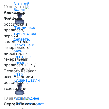
Алексей
10 августа
Волин
Александр
Файфман
российский
"Гордитесь
продюсер,
тем, что вы
первый
делаете.
заместитель
Простые и
генерального
очень
директора -
сложные
генеральный
времена…
продюсер «ОРТ/
Написал
Первого канала»,
Отар
член Академии
Кушанашвили
российского
телевидения
10 августа
«Все труднее
Сергей Ломакин
соответствовать