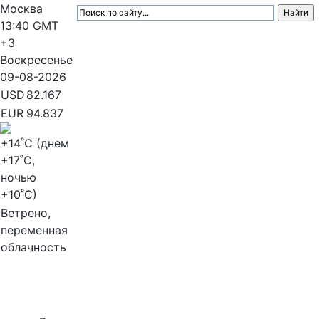
Москва
13:40
GMT
+3
Воскресенье
09-08-2026
USD
82.167
EUR
94.837
+14
˚C (днем
+17
˚C,
ночью
+10
˚C)
Ветрено,
переменная
облачность
МедиаПрофи