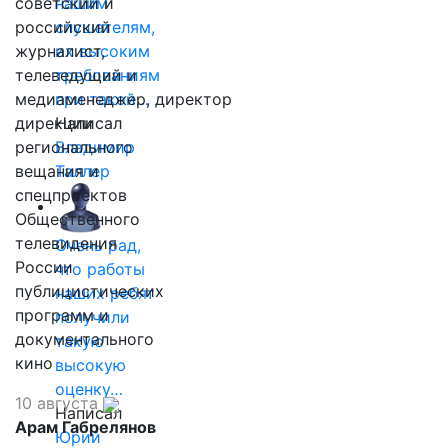
советский и
нашим
российский
слушателям,
журналист,
их высоким
телеведущий и
требованиям
медиаменеджер, директор
при такой…
дирекции
Написал
регионального
Владимир
вещания и
Таллер
спецпроектов
Общественного
телевидения
Очень рад,
России
что работы
публицистических
наших ребят
программ и
получили
документального
такую
кино
высокую
оценку…
10 августа
Написал
Арам Габрелянов
Юрий