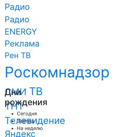
Радио
Радио
ENERGY
Реклама
Рен ТВ
Роскомнадзор
ТВ
СМИ
Дни
рождения
ТНТ
Сегодня
Телевидение
Завтра
На неделю
Яндекс