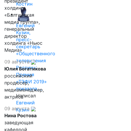
президент
Костин
холдинга
«Балтийская
медиа группа»,
Евгений
генеральный
Кузин,
директор
пресс-
холдинга «Ньюс
секретарь
Медиа»
«Общественного
телевидения
09 августа
России»:
Юлия Богатикова
Премия
российский
«ТЭФИ 2019»
продюсер,
показала,…
медиаменеджер,
Написал
актриса
Евгений
09 августа
Кузин
Нина Ростова
заведующая
кафедрой