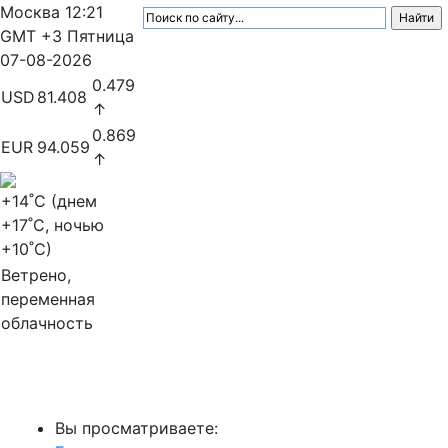
Москва
12:21
GMT +3
Пятница
07-08-2026
0.479
USD
81.408
↑
0.869
EUR
94.059
↑
+14
˚C (днем
+17
˚C, ночью
+10
˚C)
Ветрено,
переменная
облачность
МедиаПрофи
Вы просматриваете: