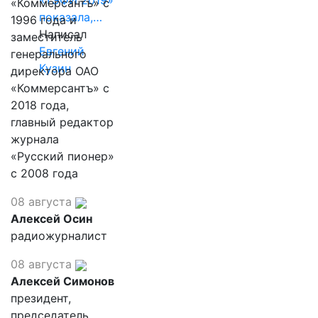
«ТЭФИ 2019»
«Коммерсантъ» с
показала,…
1996 года и
Написал
заместитель
Евгений
генерального
Кузин
директора ОАО
«Коммерсантъ» с
2018 года,
главный редактор
журнала
«Русский пионер»
с 2008 года
08 августа
Алексей Осин
радиожурналист
08 августа
Алексей Симонов
президент,
председатель