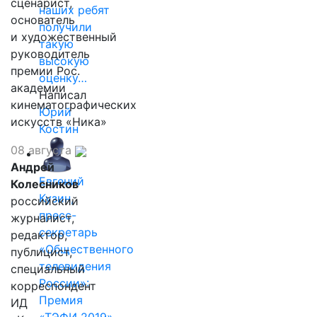
сценарист,
наших ребят
основатель
получили
и художественный
такую
руководитель
высокую
премии Рос.
оценку…
академии
Написал
кинематографических
Юрий
искусств «Ника»
Костин
08 августа
Андрей
Евгений
Колесников
Кузин,
российский
пресс-
журналист,
секретарь
редактор,
«Общественного
публицист,
телевидения
специальный
России»:
корреспондент
Премия
ИД