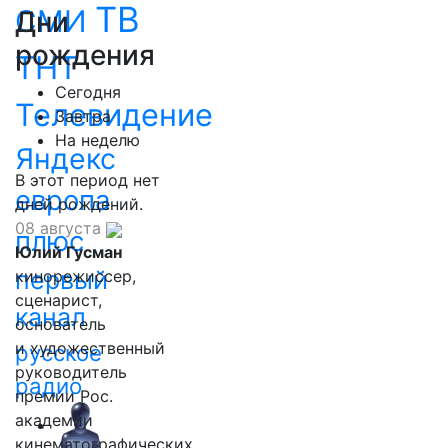
ТВ
СМИ
Дни
рождения
ТНТ
Сегодня
Телевидение
Завтра
На неделю
Яндекс
В этот период нет
европа
дней рождений.
08 августа
плюс
Юлий Гусман
первый
кинорежиссер,
сценарист,
канал
основатель
и художественный
русское
руководитель
радио
премии Рос.
академии
кинематографических