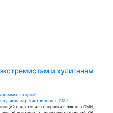
экстремистам и хулиганам
м комментатором!
икаций подготовило поправки в закон о СМИ,
плений выступать учредителями изданий. Об