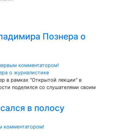
ладимира Познера о
первым комментатором!
р в рамках "Открытой лекции" в
ости поделился со слушателями своим
исался в полосу
м комментатором!