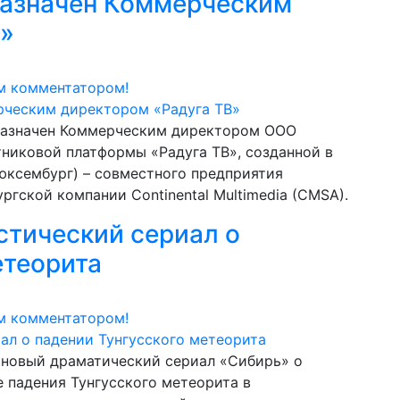
назначен Коммерческим
В»
м комментатором!
 назначен Коммерческим директором ООО
никовой платформы «Радуга ТВ», созданной в
Люксембург) – совместного предприятия
ской компании Continental Multimedia (CMSA).
стический сериал о
етеорита
м комментатором!
 новый драматический сериал «Сибирь» о
е падения Тунгусского метеорита в