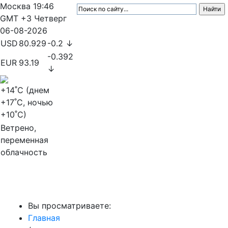
Москва
19:46
GMT +3
Четверг
06-08-2026
USD
80.929
-0.2 ↓
-0.392
EUR
93.19
↓
+14
˚C (днем
+17
˚C, ночью
+10
˚C)
Ветрено,
переменная
облачность
МедиаПрофи
Вы просматриваете:
Главная