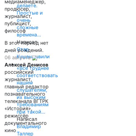
медиаменеджер,
делаете.
продюсер,
Простые и
журналист,
очень
публицист,
сложные
философ
времена…
Написал
В этот период нет
Отар
дней рождений.
Кушанашвили
06 августа
Алексей Денисов
«Все труднее
российский
соответствовать
журналист,
нашим
главный редактор
слушателям,
познавательного
их высоким
телеканала ВГТРК
требованиям
«История»,
при такой…
режиссёр
Написал
документального
Владимир
кино
Таллер