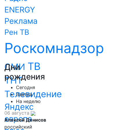
ENERGY
Реклама
Рен ТВ
Роскомнадзор
ТВ
СМИ
Дни
рождения
ТНТ
Сегодня
Телевидение
Завтра
На неделю
Яндекс
06 августа
европа
Алексей Денисов
российский