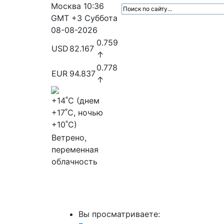
Москва
10:36
GMT +3
Суббота
08-08-2026
0.759
USD
82.167
↑
0.778
EUR
94.837
↑
+14
˚C (днем
+17
˚C, ночью
+10
˚C)
Ветрено,
переменная
облачность
МедиаПрофи
Главное
Медиарыно
Вы просматриваете: