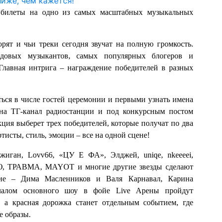
т билеты на одно из самых масштабных музыкальных
орят и чьи треки сегодня звучат на полную громкость.
довых музыкантов, самых популярных блогеров и
Главная интрига – награждение победителей в разных
ться в числе гостей церемонии и первыми узнать имена
я на ТГ-канал радиостанции и под конкурсным постом
кция выберет трех победителей, которые получат по два
исты, стиль, эмоции – все на одной сцене!
иган, Lovv66, «ЦУ Е ФА», Элджей, uniqe, nkeeeei,
NЮ, ТРАВМА, MAYOT и многие другие звезды сделают
щие – Дима Масленников и Валя Карнавал, Карина
алом основного шоу в фойе Live Арены пройдут
, а красная дорожка станет отдельным событием, где
е образы.