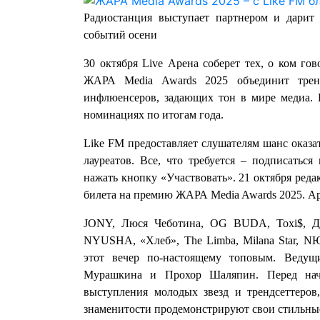
Радиостанция выступает партнером и дари
событий осени
30 октября Live Арена соберет тех, о ком гов
ЖАРА Media Awards 2025 объединит трен
инфлюенсеров, задающих тон в мире медиа. 
номинациях по итогам года.
Like FM предоставляет слушателям шанс оказа
лауреатов. Все, что требуется – подписатьс
нажать кнопку «Участвовать». 21 октября реда
билета на премию ЖАРА Media Awards 2025. Арт
JONY, Люся Чеботина, OG BUDA, Toxi$, Дж
NYUSHA, «Хлеб», The Limba, Milana Star, 
этот вечер по-настоящему топовым. Веду
Мурашкина и Прохор Шаляпин. Перед нач
выступления молодых звезд и трендсеттеров
знаменитости продемонстрируют свои стильны