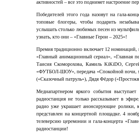
активностей – все это поднимет настроение пе
Победителей этого года назовут на гала-кон
топовые блогеры, чтобы подарить незабыв
услышать столько любимых песен из мультфиль
узнать, кто они – «Главные Герои – 2025»!
Премия традиционно включает 12 номинаций, в
«Главный анимационный сериал», «Главная пе
Таисия Скоморохова, Камиль KiKiDO, Сергей
«ФУТБОЛ-ШОУ», передача «Спокойной ночи, ма
(«Сказочный патруль»), Дядя Фёдор («Просток
Медиапартнером яркого события выступает
радиостанция не только рассказывает в эфире
радио уже украшает анонсирующие ролики, к
представлен на концертной площадке. 4 ноябр
телеверсию церемонии и гала-концерта «Глав
радиостанции!