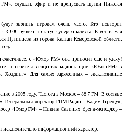
 FM», слушать эфир и не пропускать шутки Николая
удут звонить игрокам очень часто. Кто повторит
в 3 000 рублей и статус суперфиналиста. В конце мая
ея Путинцева из города Калтан Кемеровской области,
 год.
я счастливее, с «Юмор FM» она приносит еще и удачу!
те – на сайте и в соцсетях радиостанции. «Юмор FM» в
иа Холдинг». Для самых заряженных – эксклюзивные
ие в 2005 году. Частота в Москве – 88.7 FM. В составе
». Генеральный директор ГПМ Радио – Вадим Терещук,
дюсер «Юмор FM» – Никита Савиных, бренд-менеджер –
ит исключительно информационный характер.