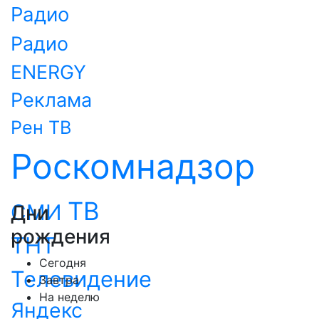
Радио
Радио
ENERGY
Реклама
Рен ТВ
Роскомнадзор
ТВ
СМИ
Дни
рождения
ТНТ
Сегодня
Телевидение
Завтра
На неделю
Яндекс