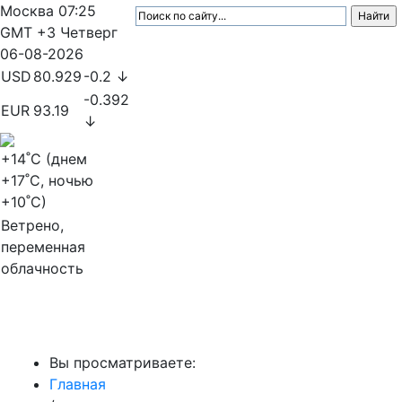
Москва
07:25
GMT +3
Четверг
06-08-2026
USD
80.929
-0.2 ↓
-0.392
EUR
93.19
↓
+14
˚C (днем
+17
˚C, ночью
+10
˚C)
Ветрено,
переменная
облачность
МедиаПрофи
Вы просматриваете:
Главная