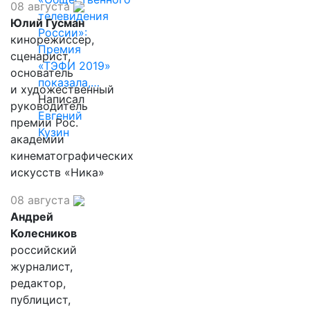
08 августа
телевидения
Юлий Гусман
России»:
кинорежиссер,
Премия
сценарист,
«ТЭФИ 2019»
основатель
показала,…
и художественный
Написал
руководитель
Евгений
премии Рос.
Кузин
академии
кинематографических
искусств «Ника»
08 августа
Андрей
Колесников
российский
журналист,
редактор,
публицист,