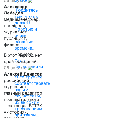
Волин
06 августа
Александр
"Гордитесь
Лебедев
тем, что вы
медиаменеджер,
делаете.
продюсер,
Простые и
журналист,
очень
публицист,
сложные
философ
времена…
Написал
В этот период нет
Отар
дней рождений.
Кушанашвили
06 августа
Алексей Денисов
«Все труднее
российский
соответствовать
журналист,
нашим
главный редактор
слушателям,
познавательного
их высоким
телеканала ВГТРК
требованиям
«История»,
при такой…