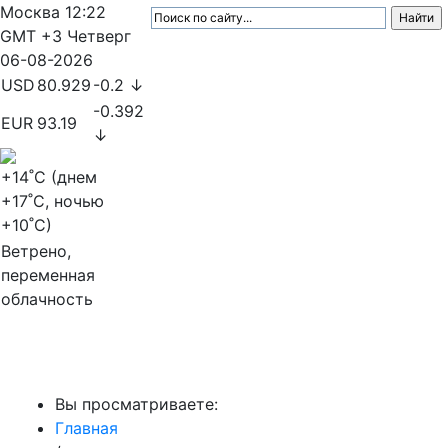
Москва
12:22
GMT +3
Четверг
06-08-2026
USD
80.929
-0.2 ↓
-0.392
EUR
93.19
↓
+14
˚C (днем
+17
˚C, ночью
+10
˚C)
Ветрено,
переменная
облачность
МедиаПрофи
Вы просматриваете:
Главная