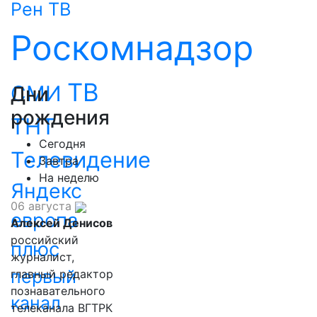
Рен ТВ
Роскомнадзор
ТВ
СМИ
Дни
рождения
ТНТ
Сегодня
Телевидение
Завтра
На неделю
Яндекс
06 августа
европа
Алексей Денисов
российский
плюс
журналист,
первый
главный редактор
познавательного
канал
телеканала ВГТРК