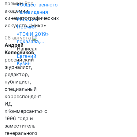
премии Рос.
«Общественного
академии
телевидения
кинематографических
России»:
искусств «Ника»
Премия
«ТЭФИ 2019»
08 августа
показала,…
Андрей
Написал
Колесников
Евгений
российский
Кузин
журналист,
редактор,
публицист,
специальный
корреспондент
ИД
«Коммерсантъ» с
1996 года и
заместитель
генерального