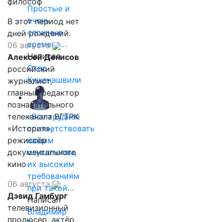
философ
Простые и
очень
В этот период нет
сложные
дней рождений.
времена…
06 августа
Написал
Алексей Денисов
Отар
российский
Кушанашвили
журналист,
главный редактор
познавательного
телеканала ВГТРК
«Все труднее
«История»,
соответствовать
режиссёр
нашим
документального
слушателям,
кино
их высоким
требованиям
06 августа
при такой…
Дэвид Гамбург
Написал
телевизионный
Владимир
продюсер, актёр,