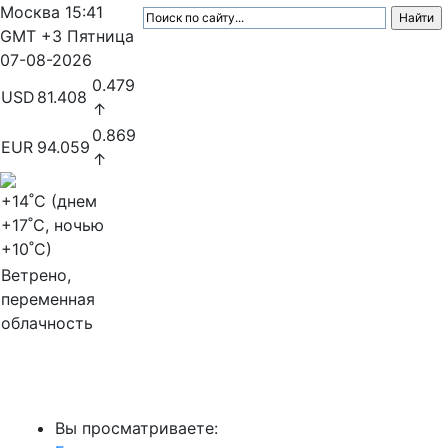
Москва
15:41
GMT +3
Пятница
07-08-2026
0.479
USD
81.408
↑
0.869
EUR
94.059
↑
+14
˚C (днем
+17
˚C, ночью
+10
˚C)
Ветрено,
переменная
облачность
МедиаПрофи
Вы просматриваете: