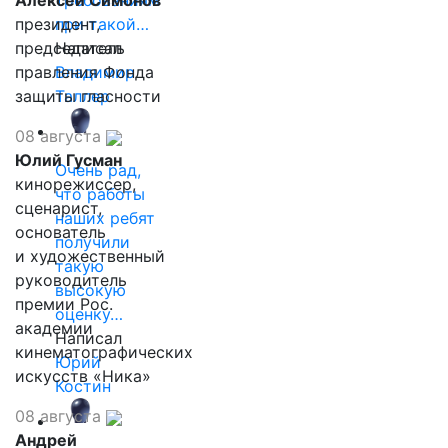
Алексей Симонов
требованиям
президент,
при такой…
председатель
Написал
правления Фонда
Владимир
защиты гласности
Таллер
08 августа
Юлий Гусман
Очень рад,
кинорежиссер,
что работы
сценарист,
наших ребят
основатель
получили
и художественный
такую
руководитель
высокую
премии Рос.
оценку…
академии
Написал
кинематографических
Юрий
искусств «Ника»
Костин
08 августа
Андрей