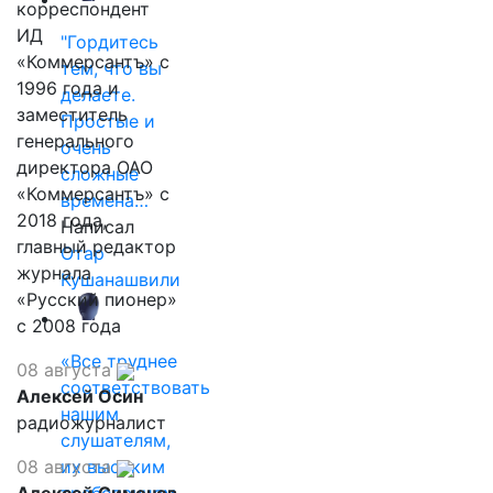
корреспондент
ИД
"Гордитесь
«Коммерсантъ» с
тем, что вы
1996 года и
делаете.
заместитель
Простые и
генерального
очень
директора ОАО
сложные
«Коммерсантъ» с
времена…
2018 года,
Написал
главный редактор
Отар
журнала
Кушанашвили
«Русский пионер»
с 2008 года
«Все труднее
08 августа
соответствовать
Алексей Осин
нашим
радиожурналист
слушателям,
08 августа
их высоким