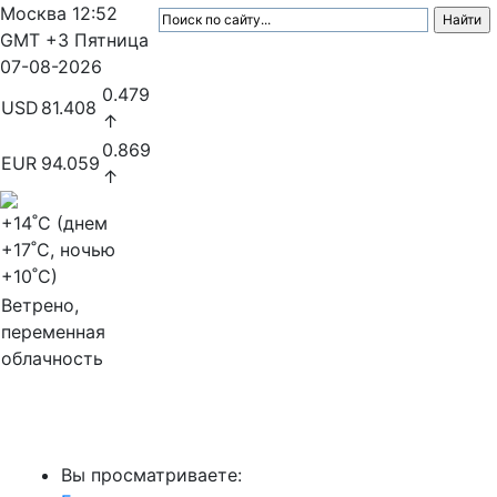
Москва
12:52
GMT +3
Пятница
07-08-2026
0.479
USD
81.408
↑
0.869
EUR
94.059
↑
+14
˚C (днем
+17
˚C, ночью
+10
˚C)
Ветрено,
переменная
облачность
МедиаПрофи
Вы просматриваете: