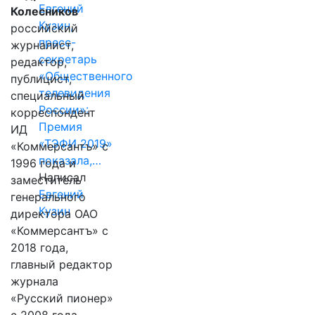
Евгений
Колесников
Кузин,
российский
пресс-
журналист,
секретарь
редактор,
«Общественного
публицист,
телевидения
специальный
России»:
корреспондент
Премия
ИД
«ТЭФИ 2019»
«Коммерсантъ» с
показала,…
1996 года и
Написал
заместитель
Евгений
генерального
Кузин
директора ОАО
«Коммерсантъ» с
2018 года,
главный редактор
журнала
«Русский пионер»