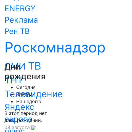
ENERGY
Реклама
Рен ТВ
Роскомнадзор
ТВ
СМИ
Дни
рождения
ТНТ
Сегодня
Телевидение
Завтра
На неделю
Яндекс
В этот период нет
европа
дней рождений.
08 августа
плюс