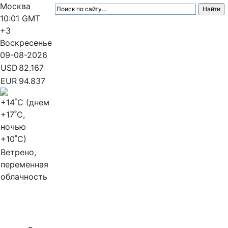
Москва
10:01
GMT
+3
Воскресенье
09-08-2026
USD
82.167
EUR
94.837
+14
˚C (днем
+17
˚C,
ночью
+10
˚C)
Ветрено,
переменная
облачность
МедиаПрофи