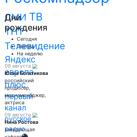
ТВ
СМИ
Дни
рождения
ТНТ
Сегодня
Телевидение
Завтра
На неделю
Яндекс
09 августа
европа
Юлия Богатикова
российский
плюс
продюсер,
первый
медиаменеджер,
актриса
канал
09 августа
русское
Нина Ростова
радио
заведующая
кафедрой