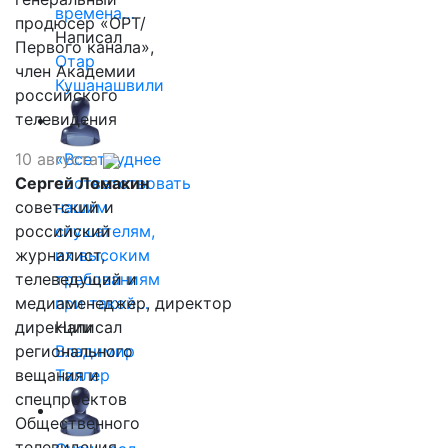
времена…
продюсер «ОРТ/
Написал
Первого канала»,
Отар
член Академии
Кушанашвили
российского
телевидения
10 августа
«Все труднее
Сергей Ломакин
соответствовать
советский и
нашим
российский
слушателям,
журналист,
их высоким
телеведущий и
требованиям
медиаменеджер, директор
при такой…
дирекции
Написал
регионального
Владимир
вещания и
Таллер
спецпроектов
Общественного
телевидения