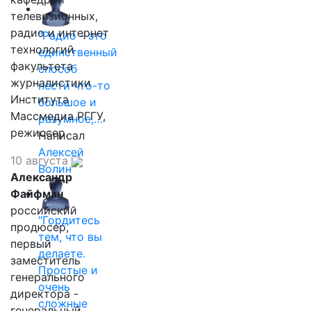
телевизионных,
радио и интернет
"Радио - это
технологий
единственный
факультета
способ
журналистики
нести что-то
Института
большое и
Массмедиа РГГУ,
разумное,…
режиссер.
Написал
Алексей
10 августа
Волин
Александр
Файфман
российский
"Гордитесь
продюсер,
тем, что вы
первый
делаете.
заместитель
Простые и
генерального
очень
директора -
сложные
генеральный