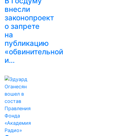
В Госдуму
внесли
законопроект
о запрете
на
публикацию
«обвинительной
и…