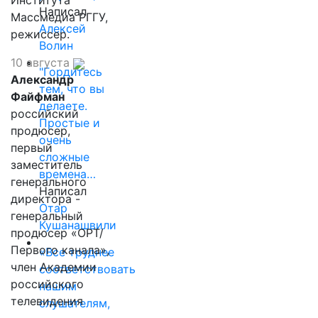
Института
Написал
Массмедиа РГГУ,
Алексей
режиссер.
Волин
10 августа
"Гордитесь
Александр
тем, что вы
Файфман
делаете.
российский
Простые и
продюсер,
очень
первый
сложные
заместитель
времена…
генерального
Написал
директора -
Отар
генеральный
Кушанашвили
продюсер «ОРТ/
Первого канала»,
«Все труднее
член Академии
соответствовать
российского
нашим
телевидения
слушателям,