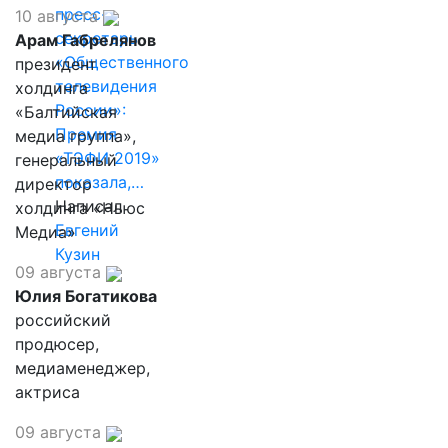
пресс-
10 августа
секретарь
Арам Габрелянов
«Общественного
президент
телевидения
холдинга
России»:
«Балтийская
Премия
медиа группа»,
«ТЭФИ 2019»
генеральный
показала,…
директор
Написал
холдинга «Ньюс
Евгений
Медиа»
Кузин
09 августа
Юлия Богатикова
российский
продюсер,
медиаменеджер,
актриса
09 августа