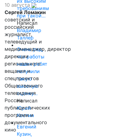
их высоким
10 августа
требованиям
Сергей Ломакин
при такой…
советский и
Написал
российский
Владимир
журналист,
Таллер
телеведущий и
медиаменеджер, директор
Очень рад,
дирекции
что работы
регионального
наших ребят
вещания и
получили
спецпроектов
такую
Общественного
высокую
телевидения
оценку…
России
Написал
публицистических
Юрий
программ и
Костин
документального
Евгений
кино
Кузин,