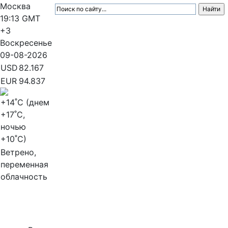
Москва
19:13
GMT
+3
Воскресенье
09-08-2026
USD
82.167
EUR
94.837
+14
˚C (днем
+17
˚C,
ночью
+10
˚C)
Ветрено,
переменная
облачность
МедиаПрофи