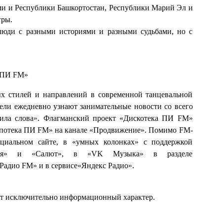
оми и Республики Башкортостан, Республики Марий Эл и
гры.
люди с разными историями и разными судьбами, но с
ПИ FM»
ых стилей и направлений в современной танцевальной
тели ежедневно узнают занимательные новости со всего
Сила слова». Флагманский проект «Дискотека ПИ FM»
ипотека ПИ FM» на канале «Продвижение». Помимо FM-
иальном сайте, в «умных колонках» с поддержкой
аруся» и «Салют», в «VK Музыка» в разделе
Радио FM» и в сервисе«Яндекс Радио».
ит исключительно информационный характер.