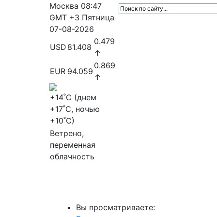
Москва
08:47
GMT +3
Пятница
07-08-2026
0.479
USD
81.408
↑
0.869
EUR
94.059
↑
+14
˚C (днем
+17
˚C, ночью
+10
˚C)
Ветрено,
переменная
облачность
МедиаПрофи
Главное
Медиарыно
Вы просматриваете: