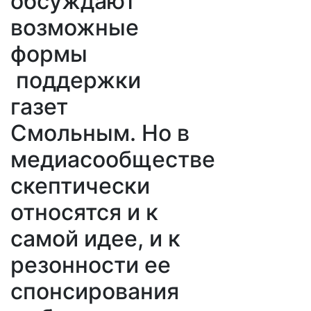
обсуждают
возможные
формы
поддержки
газет
Смольным. Но в
медиасообществе
скептически
относятся и к
самой идее, и к
резонности ее
спонсирования