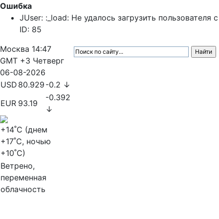
Ошибка
JUser: :_load: Не удалось загрузить пользователя с
ID: 85
Москва
14:47
GMT +3
Четверг
06-08-2026
USD
80.929
-0.2 ↓
-0.392
EUR
93.19
↓
+14
˚C (днем
+17
˚C, ночью
+10
˚C)
Ветрено,
переменная
облачность