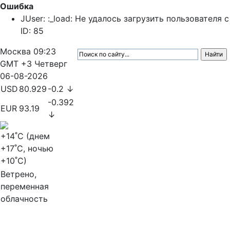
Ошибка
JUser: :_load: Не удалось загрузить пользователя с
ID: 85
Москва
09:23
GMT +3
Четверг
06-08-2026
USD
80.929
-0.2 ↓
-0.392
EUR
93.19
↓
+14
˚C (днем
+17
˚C, ночью
+10
˚C)
Ветрено,
переменная
облачность