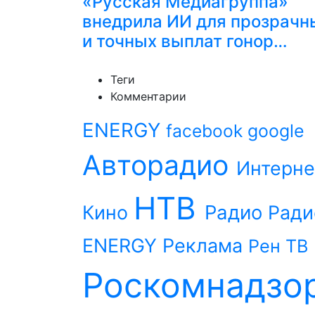
«Русская Медиагруппа»
внедрила ИИ для прозрачн
и точных выплат гонор…
Теги
Комментарии
ENERGY
facebook
google
Авторадио
Интерне
НТВ
Радио
Кино
Ради
ENERGY
Реклама
Рен ТВ
Роскомнадзо