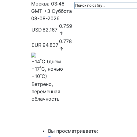
Москва
03:46
GMT +3
Суббота
08-08-2026
0.759
USD
82.167
↑
0.778
EUR
94.837
↑
+14
˚C (днем
+17
˚C, ночью
+10
˚C)
Ветрено,
переменная
облачность
МедиаПрофи
Главное
Медиарыно
Вы просматриваете: