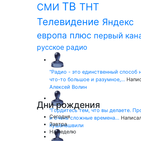
ТВ
ТНТ
СМИ
Телевидение
Яндекс
европа плюс
первый кан
русское радио
"Радио - это единственный способ 
что-то большое и разумное,…
Напи
Алексей Волин
Дни
рождения
"Гордитесь тем, что вы делаете. П
Сегодня
и очень сложные времена…
Написа
Завтра
Кушанашвили
На неделю