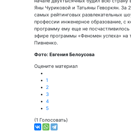
начале двухтысячных будил всю страну 
Яны Чуриковой и Татьяны Геворкян. За 2
самых рейтинговых развлекательных шоу 
профессии инженерное образование, с ке
программу ему еще не посчастливилось 
эфире программы «Феномен успеха» на 
Пивненко.
Фото: Евгения Белоусова
Оцените материал
1
2
3
4
5
(1 Голосовать)