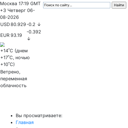
Москва
17:19
GMT
+3
Четверг
06-
08-2026
USD
80.929
-0.2 ↓
-0.392
EUR
93.19
↓
+14
˚C (днем
+17
˚C, ночью
+10
˚C)
Ветрено,
переменная
облачность
МедиаПрофи
Вы просматриваете:
Главная