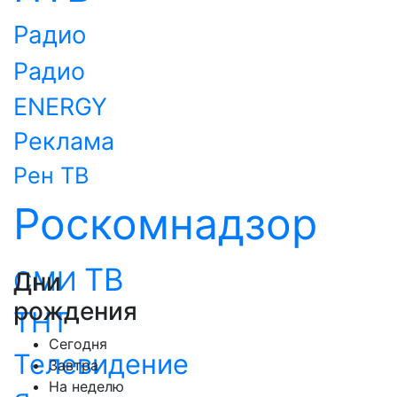
Радио
Радио
ENERGY
Реклама
Рен ТВ
Роскомнадзор
ТВ
СМИ
Дни
рождения
ТНТ
Сегодня
Телевидение
Завтра
На неделю