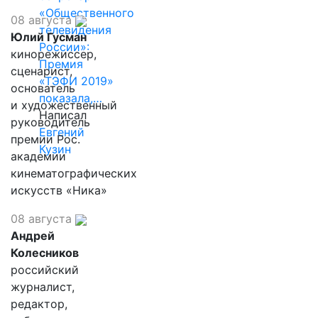
«Общественного
08 августа
телевидения
Юлий Гусман
России»:
кинорежиссер,
Премия
сценарист,
«ТЭФИ 2019»
основатель
показала,…
и художественный
Написал
руководитель
Евгений
премии Рос.
Кузин
академии
кинематографических
искусств «Ника»
08 августа
Андрей
Колесников
российский
журналист,
редактор,