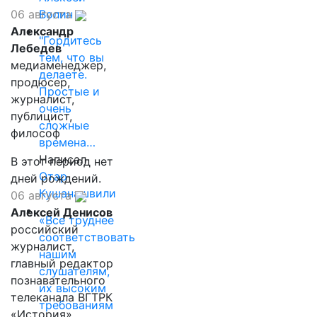
Волин
06 августа
Александр
"Гордитесь
Лебедев
тем, что вы
медиаменеджер,
делаете.
продюсер,
Простые и
журналист,
очень
публицист,
сложные
философ
времена…
Написал
В этот период нет
Отар
дней рождений.
Кушанашвили
06 августа
Алексей Денисов
«Все труднее
российский
соответствовать
журналист,
нашим
главный редактор
слушателям,
познавательного
их высоким
телеканала ВГТРК
требованиям
«История»,