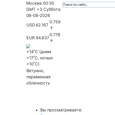
Москва
00:30
GMT +3
Суббота
08-08-2026
0.759
USD
82.167
↑
0.778
EUR
94.837
↑
+14
˚C (днем
+17
˚C, ночью
+10
˚C)
Ветрено,
переменная
облачность
МедиаПрофи
Главное
Медиарыно
Вы просматриваете: