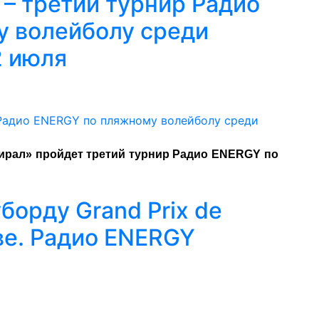
 третий турнир Радио
 волейболу среди
2 июля
дмирал» пройдет третий турнир Радио ENERGY по
борду Grand Prix de
ве. Радио ENERGY